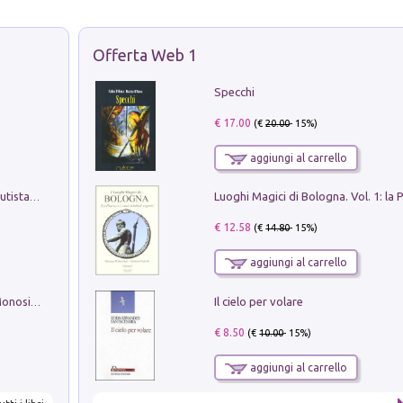
Offerta Web 1
Specchi
€ 17.00
(€
20.00
- 15%)
aggiungi al carrello
Pietro Bellotti Detto Canaletty. Un Vedutista Veneziano nella Francia dell'Ancien Régime
€ 12.58
(€
14.80
- 15%)
aggiungi al carrello
Il cielo per volare
La seduzione del gusto con Pipero & Monosilio
€ 8.50
(€
10.00
- 15%)
aggiungi al carrello