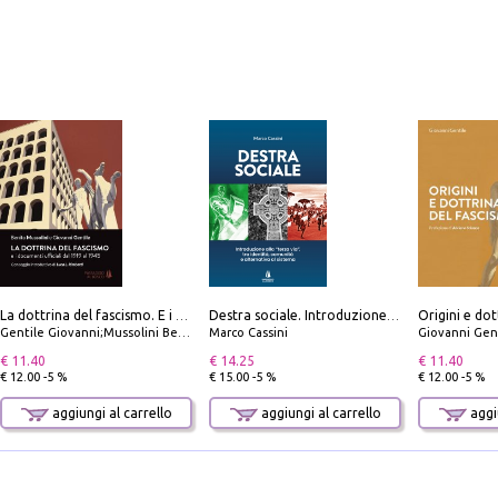
Origini e dot
La dottrina del fascismo. E i documenti ufficiali dal 1919 al 1945
Destra sociale. Introduzione alla «terza via», tra identità, comunità e alternativa al sistema
Gentile Giovanni;Mussolini Benito
Marco Cassini
Giovanni Gen
€ 11.40
€ 14.25
€ 11.40
€ 12.00 -5 %
€ 15.00 -5 %
€ 12.00 -5 %
aggiungi al carrello
aggiungi al carrello
aggiu