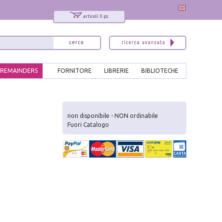
articoli: 0 pz.
REMAINDERS
FORNITORE
LIBRERIE
BIBLIOTECHE
x
Interessato ai nostri libri?
non disponibile - NON ordinabile
Fuori Catalogo
Allora iscriviti alla nostra newsletter!
Sarai informato delle nostre novità, potrai
comunque cancellarti quando desideri.
modulo di iscrizione