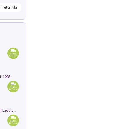
Tutti i libri
91-1983
Pastori. Sguardi contemporanei tra il Lagorai e la pianura. Ediz. illustrata