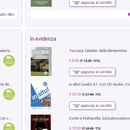
aggiungi al carrello
utti i libri
In evidenza
Toscana. L'Atelier della Bestemmia
L'orientalizzante a Capua. Contesti e materiali dagli scavi di Werner Johannowsky nella necropoli di Fornaci. Nuova ediz.
€ 6.00
(€
15.00
- 60%)
aggiungi al carrello
Ricerche dei dottorandi in storia dell'arte della Sapienza
€ 26.50
(€
27.90
- 5%)
aggiungi al carrello
I monumenti funerari del Lazio antico. Con cartella con tavole
€ 19.00
(€
20.00
- 5%)