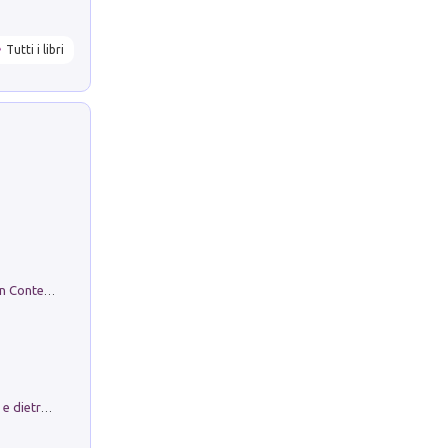
Tutti i libri
in alto! Livello A1. Con CD-Audio. Con Contenuto digitale per accesso on line
Conte e Mattarella. Sul palcoscenico e dietro le quinte del Quirinale. Un racconto sulle istituzioni