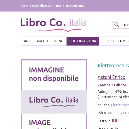
libreria specializzata in arte e architettura
ARTE E ARCHITETTURA
EDITORIA VARIA
GIOCHI E FUME
Elettrotecnica
Astuni Enrico
Zanichelli Editore
Bologna, 1979; br., pp
(Elettrotecnica elet
collana:
Elettrotecn
ISBN
:
88-08-02518
Testo in: