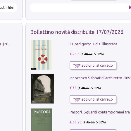
utti i libri
Bollettino novità distribuite 17/07/2026
Il Bordigotto. Ediz. illustrata
Dromos. Libro periodico di architettura. (2026). Vol. 15: Post-model
€ 28.5
(€
30.00
- 5.00%)
aggiungi al carrello
Innocenzo Sabbatini architetto. 18
€ 38
(€
40.00
- 5.00%)
aggiungi al carrello
€ 33.25
(€
35.00
- 5.00%)