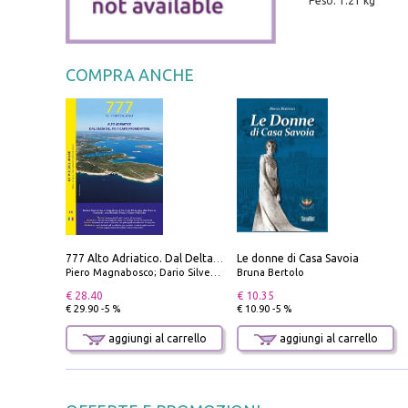
Peso: 1.21 kg
COMPRA ANCHE
Le donne di Casa Savoia
777 Alto Adriatico. Dal Delta del Po a Capo Promontore. Con QR Code
Piero Magnabosco; Dario Silvestro; Marco Sbrizzi
Bruna Bertolo
€ 28.40
€ 10.35
€ 29.90 -5 %
€ 10.90 -5 %
aggiungi al carrello
aggiungi al carrello