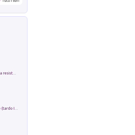
Tutti i libri
Memorial Santa Giulia. Sculture per la resistenza Monchio di Palagano
Sofiana. In Sicilia centro-meridionale (tardo III-metà IX secolo d.C.): dall'agro-town tardo-imperiale al villaggio medio-bizantino. Nuova ediz.