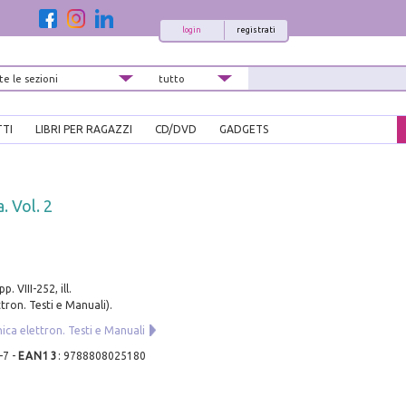
login
registrati
TTI
LIBRI PER RAGAZZI
CD/DVD
GADGETS
. Vol. 2
. VIII-252, ill.
tron. Testi e Manuali).
ica elettron. Testi e Manuali
-7
-
EAN13
:
9788808025180