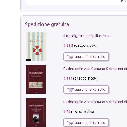
T
Spedizione gratuita
Il Bordigotto. Ediz. illustrata
€ 28.5
(€
30.00
- 5.00%)
aggiungi al carrello
€ 114
(€
120.00
- 5.00%)
aggiungi al carrello
€ 76
(€
80.00
- 5.00%)
aggiungi al carrello