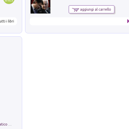
aggiungi al carrello
utti i libri
La comparsa. Perché il partito democratico non è mai nato