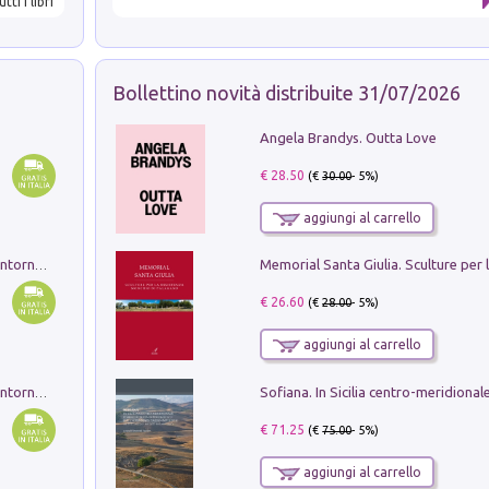
utti i libri
Bollettino novità distribuite 31/07/2026
Angela Brandys. Outta Love
€ 28.50
(€
30.00
- 5%)
aggiungi al carrello
Ruderi delle ville Romano Sabine nei dintorni di Poggio Mirteto. Illustrati dal dott.re prof.re cav.re Ercole Nardi regio ispettore degli scavi e monumenti. Anno 1885. Tavole e studio. Con 25 tavole fuori testo in cartella editoriale
€ 26.60
(€
28.00
- 5%)
aggiungi al carrello
Ruderi delle ville Romano Sabine nei dintorni di Poggio Mirteto. Illustrati dal dott.re prof.re cav.re Ercole Nardi regio ispettore degli scavi e monumenti. Anno 1885
€ 71.25
(€
75.00
- 5%)
aggiungi al carrello