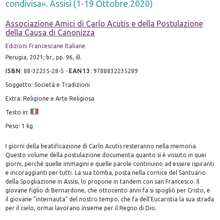
condivisa». Assisi (1-19 Ottobre 2020)
Associazione Amici di Carlo Acutis e della Postulazione
della Causa di Canonizza
Edizioni Francescane Italiane
Perugia, 2021; br., pp. 96, ill.
ISBN
:
88-32235-28-5
-
EAN13
:
9788832235289
Soggetto: Società e Tradizioni
Extra: Religione e Arte Religiosa
Testo in:
Peso: 1 kg
I giorni della beatificazione di Carlo Acutis resteranno nella memoria.
Questo volume della postulazione documenta quanto si è vissuto in quei
giorni, perché quelle immagini e quelle parole continuino ad essere ispiranti
e incoraggianti per tutti. La sua tomba, posta nella cornice del Santuario
della Spogliazione in Assisi, lo propone in tandem con san Francesco. Il
giovane figlio di Bernardone, che ottocento anni fa si spogliò per Cristo, e
il giovane "internauta" del nostro tempo, che fa dell'Eucaristia la sua strada
per il cielo, ormai lavorano insieme per il Regno di Dio.