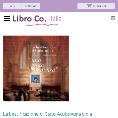
login
registrati
articoli: 0 pz.
x
Interessato ai nostri libri?
Allora iscriviti alla nostra newsletter!
Sarai informato delle nostre novità, potrai
comunque cancellarti quando desideri.
modulo di iscrizione
La beatificazione di Carlo Acutis «una gioia