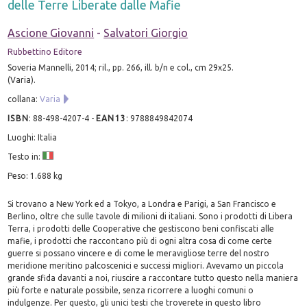
delle Terre Liberate dalle Mafie
Ascione Giovanni
-
Salvatori Giorgio
Rubbettino Editore
Soveria Mannelli, 2014; ril., pp. 266, ill. b/n e col., cm 29x25.
(Varia).
collana:
Varia
ISBN
:
88-498-4207-4
-
EAN13
:
9788849842074
Luoghi: Italia
Testo in:
Peso: 1.688 kg
Si trovano a New York ed a Tokyo, a Londra e Parigi, a San Francisco e
Berlino, oltre che sulle tavole di milioni di italiani. Sono i prodotti di Libera
Terra, i prodotti delle Cooperative che gestiscono beni confiscati alle
mafie, i prodotti che raccontano più di ogni altra cosa di come certe
guerre si possano vincere e di come le meravigliose terre del nostro
meridione meritino palcoscenici e successi migliori. Avevamo un piccola
grande sfida davanti a noi, riuscire a raccontare tutto questo nella maniera
più forte e naturale possibile, senza ricorrere a luoghi comuni o
indulgenze. Per questo, gli unici testi che troverete in questo libro