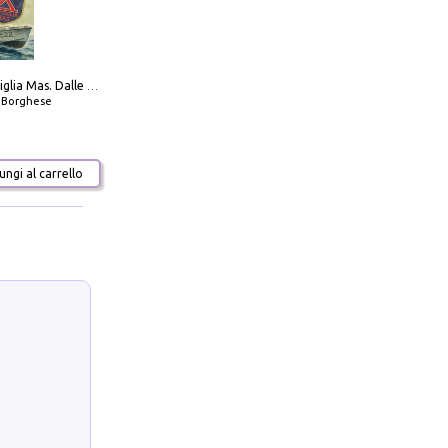
Decima flottiglia Mas. Dalle origini all'armistizio
o Borghese
ngi al carrello