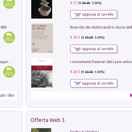
€ 57
(€
60.00
- 5.00%)
aggiungi al carrello
1983
€ 28.5
(€
30.00
- 5.00%)
aggiungi al carrello
Pastori. Sguardi contemporanei tra il Lagorai e la pianura. Ediz. illustrata
€ 28.5
(€
30.00
- 5.00%)
aggiungi al carrello
utti i libri
Offerta Web 3
Frutta & Verdura