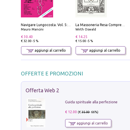
Navigare Lungocosta. Vol. 5: Corsica e Sardegna
La Massoneria Resa Comprensibile ai Suoi Adepti. Vol. 3: il Maestro.
Mauro Mancini
Wirth Oswald
€ 30.40
€ 14.25
€ 32.00 -5 %
€ 15.00 -5 %
aggiungi al carrello
aggiungi al carrello
OFFERTE E PROMOZIONI
Offerta Web 2
Guida spirituale alla perfezione
€ 12.00
(€
35.00
- 66%)
aggiungi al carrello