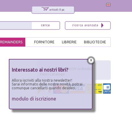
articoli: 0 pz.
REMAINDERS
FORNITORE
LIBRERIE
BIBLIOTECHE
x
Interessato ai nostri libri?
non disponibile - NON ordinabile
Fuori Catalogo
Allora iscriviti alla nostra newsletter!
Sarai informato delle nostre novità, potrai
comunque cancellarti quando desideri.
modulo di iscrizione