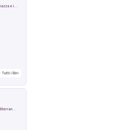
Luoghi Magici di Bologna. Vol. 1: la Piazza e i Suoi Simboli Segreti
Tutti i libri
Byrsa. Scritti sull''Antico Oriente Mediterraneo. 45-46/2024