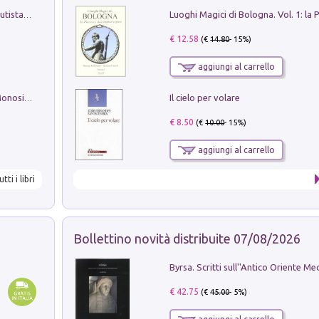
Pietro Bellotti Detto Canaletty. Un Vedutista Veneziano nella Francia dell'Ancien Régime
€ 12.58
(€
14.80
- 15%)
aggiungi al carrello
Il cielo per volare
La seduzione del gusto con Pipero & Monosilio
€ 8.50
(€
10.00
- 15%)
aggiungi al carrello
utti i libri
Bollettino novità distribuite 07/08/2026
€ 42.75
(€
45.00
- 5%)