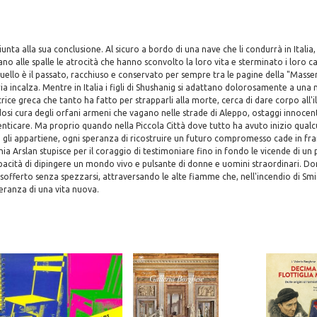
giunta alla sua conclusione. Al sicuro a bordo di una nave che li condurrà in Italia,
ciano alle spalle le atrocità che hanno sconvolto la loro vita e sterminato i loro ca
ello è il passato, racchiuso e conservato per sempre tra le pagine della "Masseri
a incalza. Mentre in Italia i figli di Shushanig si adattano dolorosamente a una 
ice greca che tanto ha fatto per strapparli alla morte, cerca di dare corpo all'il
dosi cura degli orfani armeni che vagano nelle strade di Aleppo, ostaggi innocent
nticare. Ma proprio quando nella Piccola Città dove tutto ha avuto inizio qual
 gli appartiene, ogni speranza di ricostruire un futuro compromesso cade in fra
ia Arslan stupisce per il coraggio di testimoniare fino in fondo le vicende di 
 capacità di dipingere un mondo vivo e pulsante di donne e uomini straordinari. D
sofferto senza spezzarsi, attraversando le alte fiamme che, nell'incendio di S
peranza di una vita nuova.