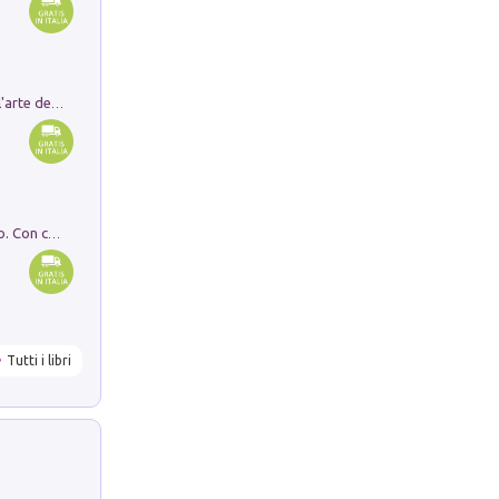
Ricerche dei dottorandi in storia dell'arte della Sapienza
I monumenti funerari del Lazio antico. Con cartella con tavole
Tutti i libri