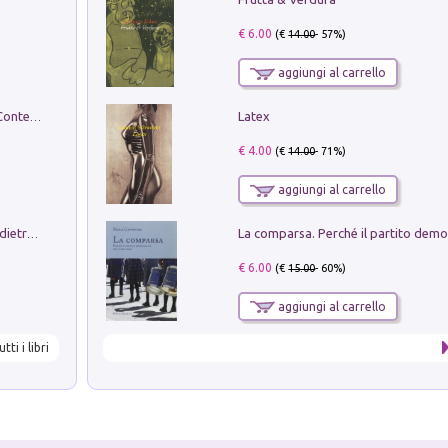
€ 6.00
(€
14.00
- 57%)
aggiungi al carrello
Latex
in alto! Livello A1. Con CD-Audio. Con Contenuto digitale per accesso on line
€ 4.00
(€
14.00
- 71%)
aggiungi al carrello
Conte e Mattarella. Sul palcoscenico e dietro le quinte del Quirinale. Un racconto sulle istituzioni
€ 6.00
(€
15.00
- 60%)
aggiungi al carrello
utti i libri