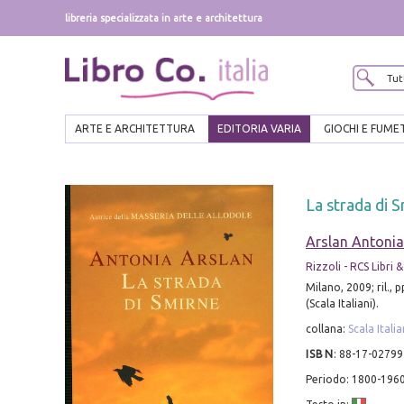
libreria specializzata in arte e architettura
ARTE E ARCHITETTURA
EDITORIA VARIA
GIOCHI E FUME
La strada di 
Arslan Antonia
Rizzoli - RCS Libri
Milano, 2009; ril., 
(Scala Italiani).
collana:
Scala Italia
ISBN
:
88-17-02799
Periodo: 1800-196