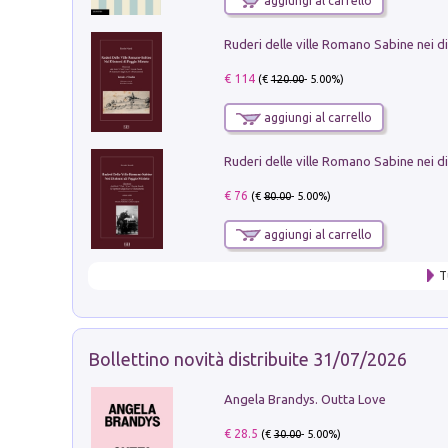
aggiungi al carrello
€ 114
(€
120.00
- 5.00%)
aggiungi al carrello
€ 76
(€
80.00
- 5.00%)
aggiungi al carrello
T
Bollettino novità distribuite 31/07/2026
Angela Brandys. Outta Love
€ 28.5
(€
30.00
- 5.00%)