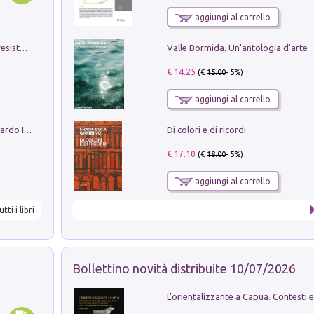
aggiungi al carrello
Valle Bormida. Un'antologia d'arte
Memorial Santa Giulia. Sculture per la resistenza Monchio di Palagano
€ 14.25
(€
15.00
- 5%)
aggiungi al carrello
Di colori e di ricordi
Sofiana. In Sicilia centro-meridionale (tardo III-metà IX secolo d.C.): dall'agro-town tardo-imperiale al villaggio medio-bizantino. Nuova ediz.
€ 17.10
(€
18.00
- 5%)
aggiungi al carrello
utti i libri
Bollettino novità distribuite 10/07/2026