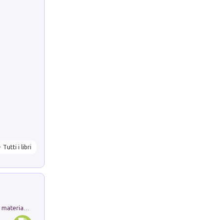
Tutti i libri
L'orientalizzante a Capua. Contesti e materiali dagli scavi di Werner Johannowsky nella necropoli di Fornaci. Nuova ediz.