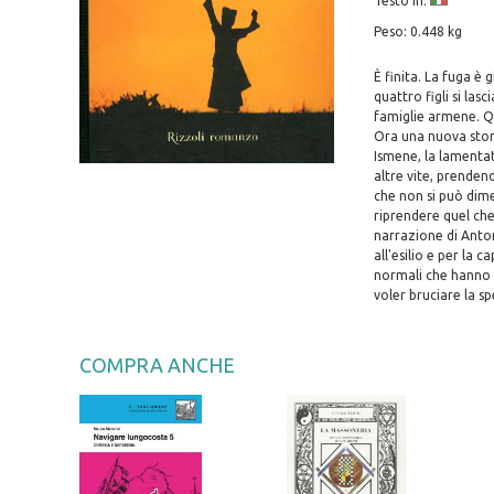
Testo in:
Peso: 0.448 kg
È finita. La fuga è 
quattro figli si las
famiglie armene. Qu
Ora una nuova stori
Ismene, la lamentatr
altre vite, prenden
che non si può dime
riprendere quel che
narrazione di Anton
all'esilio e per la
normali che hanno 
voler bruciare la s
COMPRA ANCHE