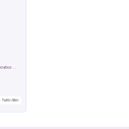
La comparsa. Perché il partito democratico non è mai nato
Tutti i libri