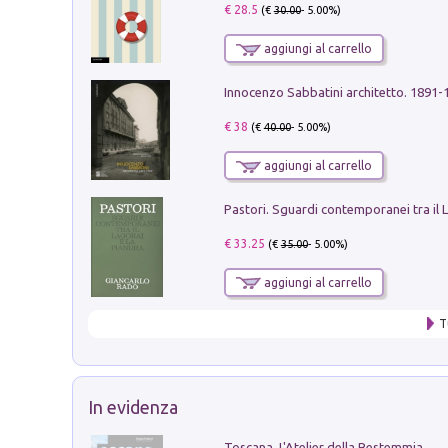
€ 28.5
(€
30.00
- 5.00%)
aggiungi al carrello
Innocenzo Sabbatini architetto. 1891-
€ 38
(€
40.00
- 5.00%)
aggiungi al carrello
€ 33.25
(€
35.00
- 5.00%)
aggiungi al carrello
T
In evidenza
Toscana. L'Atelier della Bestemmia