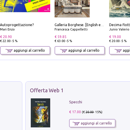
Autoprogettazione?
Galleria Borghese. [English edition]
Mari Enzo
Francesca Cappelletti
Junio Valeri
€ 20.90
€ 59.85
€ 19.00
€ 22.00 -5 %
€ 63.00 -5 %
€ 20.00 -5 %
aggiungi al carrello
aggiungi al carrello
aggiu
Offerta Web 1
Specchi
€ 17.00
(€
20.00
- 15%)
aggiungi al carrello