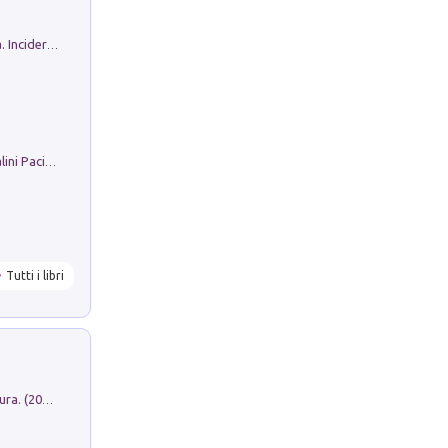
Ho Camminato Alla Luce Della Storia. Incidere per Pasolini. Quaderni di Incisione Contemporanea n 30
Il Filo Della Pace. Storia di Ezio Bartalini Pacifista
Tutti i libri
Dromos. Libro periodico di architettura. (2026). Vol. 15: Post-model