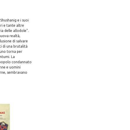
 Shushanig e i suoi
ri e tante altre
a delle allodole".
nuova realtà,
lusione di salvare
i di una brutalità
cuno torna per
ntumi. La
un popolo condannato
onne e uomini
mirne, sembravano