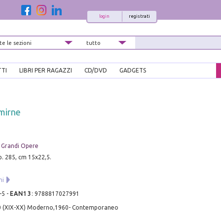
login
registrati
TTI
LIBRI PER RAGAZZI
CD/DVD
GADGETS
Smirne
 & Grandi Opere
pp. 285, cm 15x22,5.
ni
-5
-
EAN13
:
9788817027991
0 (XIX-XX) Moderno,1960- Contemporaneo