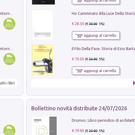
aggiungi al carrello
Ruderi delle ville Romano Sabine nei dintorni di Poggio Mirteto. Illustrati dal dott.re prof.re cav.re Ercole Nardi regio ispettore degli scavi e monumenti. Anno 1885. Tavole e studio. Con 25 tavole fuori testo in cartella editoriale
€ 28.50
(€
30.00
- 5%)
aggiungi al carrello
Ruderi delle ville Romano Sabine nei dintorni di Poggio Mirteto. Illustrati dal dott.re prof.re cav.re Ercole Nardi regio ispettore degli scavi e monumenti. Anno 1885
€ 19.00
(€
20.00
- 5%)
aggiungi al carrello
utti i libri
Bollettino novità distribuite 24/07/2026
€ 19.00
(€
20.00
- 5%)