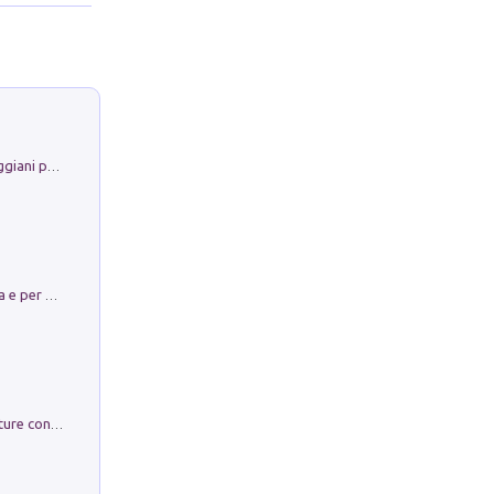
La Porta Filosofica di Claudio Parmiggiani per il Sacro Eremo di Camaldoli
Obbedisco. Garibaldi Eroe per Scelta e per Destino
Arie per Carlo Broschi Farinelli. Partiture con riduzione per clavicembalo (o pianoforte). Seconda serie. Vol. 5