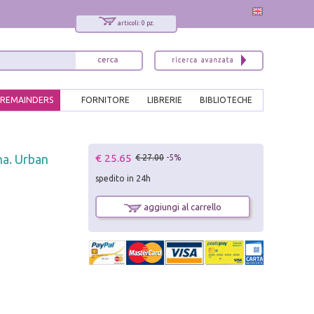
articoli: 0 pz.
REMAINDERS
FORNITORE
LIBRERIE
BIBLIOTECHE
x
€ 25.65
na. Urban
€ 27.00
-5%
Interessato ai nostri libri?
spedito in 24h
Allora iscriviti alla nostra newsletter!
Sarai informato delle nostre novità, potrai
aggiungi al carrello
comunque cancellarti quando desideri.
modulo di iscrizione