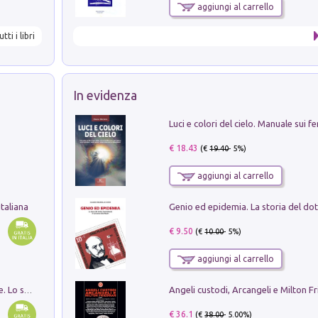
aggiungi al carrello
utti i libri
In evidenza
€ 18.43
(€
19.40
- 5%)
aggiungi al carrello
taliana
€ 9.50
(€
10.00
- 5%)
aggiungi al carrello
Angeli custodi, Arcangeli e Milton F
Santissima Trinità e divina proporzione. Lo studio della proporzione nell'arte come ricerca del mistero trinitario
€ 36.1
(€
38.00
- 5.00%)