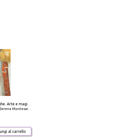
Amabili streghe. Arte e magie di Leonora Carrington e Remedios Varo
Serena Montesarchio
ngi al carrello