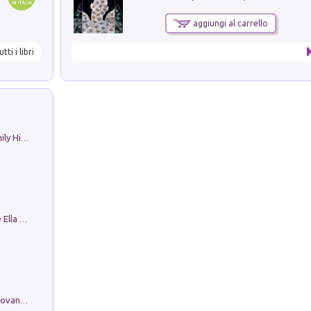
aggiungi al carrello
utti i libri
The Nicolas. Restoration Tales in a Family History
Fortunate Objects. Selections from the Ella Fontanals-Cisneros Collection. Objetos Afortunados. Selección de la Colección Ella Fontanals-Cisneros
Firenze nell'Ottocento nei disegni di Giovanni Ferruccio Moro (1859­1948)