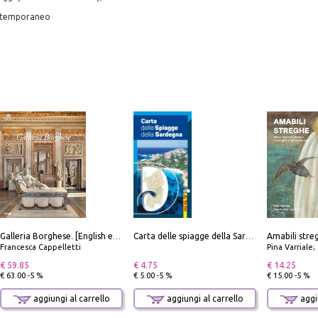
ontemporaneo
Galleria Borghese. [English edition]
Carta delle spiagge della Sardegna. Con custodia
Francesca Cappelletti
Pina Varriale; 
€ 59.85
€ 4.75
€ 14.25
€ 63.00 -5 %
€ 5.00 -5 %
€ 15.00 -5 %
aggiungi al carrello
aggiungi al carrello
aggiu