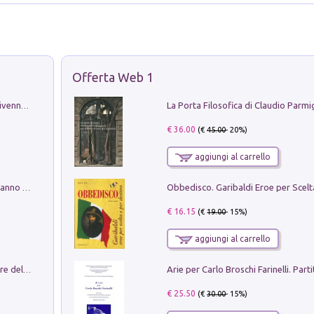
Offerta Web 1
Get the led out. Come i Led Zeppelin divennero la più grande band del mondo
€ 36.00
(€
45.00
- 20%)
aggiungi al carrello
Con questa faccia qui. Le canzoni che hanno fatto la storia di Ligabue
€ 16.15
(€
19.00
- 15%)
aggiungi al carrello
Klose dell'altro mondo. Miro il pescatore del goal
€ 25.50
(€
30.00
- 15%)