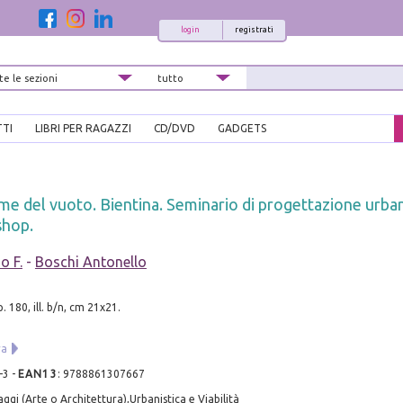
login
registrati
TTI
LIBRI PER RAGAZZI
CD/DVD
GADGETS
me del vuoto. Bientina. Seminario di progettazione urba
shop.
o F.
-
Boschi Antonello
. 180, ill. b/n, cm 21x21.
ra
-3
-
EAN13
:
9788861307667
ggi (Arte o Architettura),Urbanistica e Viabilità