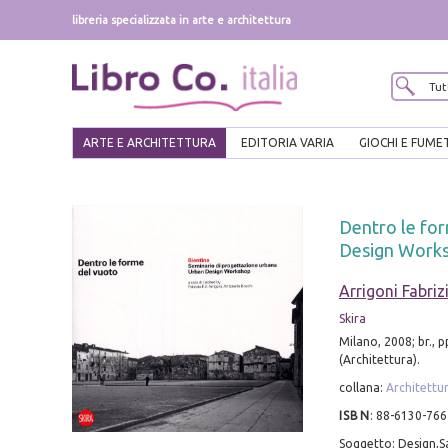
libreria specializzata in arte e architettura
ARTE E ARCHITETTURA
EDITORIA VARIA
GIOCHI E FUME
Dentro le for
Design Work
Arrigoni Fabrizi
Skira
Milano, 2008; br., pp
(Architettura).
collana:
Architettu
ISBN
:
88-6130-766
Soggetto: Design,Sa