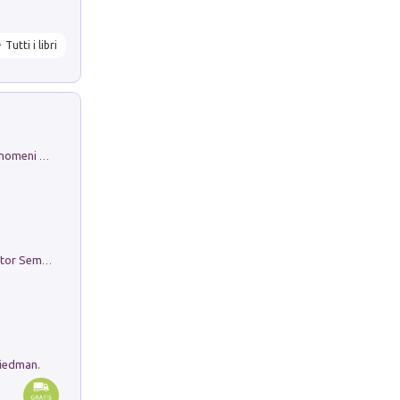
Tutti i libri
Luci e colori del cielo. Manuale sui fenomeni ottici che si verificano in atmosfera, nella scienza e nella storia: come osservarli e fotografarli
Genio ed epidemia. La storia del dottor Semmelweis, il Salvatore delle Madri
riedman.