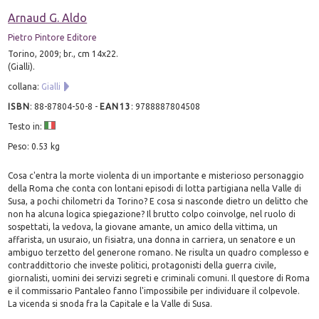
Arnaud G. Aldo
Pietro Pintore Editore
Torino, 2009; br., cm 14x22.
(Gialli).
collana:
Gialli
ISBN
:
88-87804-50-8
-
EAN13
:
9788887804508
Testo in:
Peso: 0.53 kg
Cosa c'entra la morte violenta di un importante e misterioso personaggio
della Roma che conta con lontani episodi di lotta partigiana nella Valle di
Susa, a pochi chilometri da Torino? E cosa si nasconde dietro un delitto che
non ha alcuna logica spiegazione? Il brutto colpo coinvolge, nel ruolo di
sospettati, la vedova, la giovane amante, un amico della vittima, un
affarista, un usuraio, un fisiatra, una donna in carriera, un senatore e un
ambiguo terzetto del generone romano. Ne risulta un quadro complesso e
contraddittorio che investe politici, protagonisti della guerra civile,
giornalisti, uomini dei servizi segreti e criminali comuni. Il questore di Roma
e il commissario Pantaleo fanno l'impossibile per individuare il colpevole.
La vicenda si snoda fra la Capitale e la Valle di Susa.