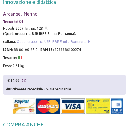
innovazione e didattica
Arcangeli Nerino
Tecnodid Srl
Napoli, 2007; br., pp. 128, ill.
(Quad. gruppi ric. USR IRRE Emilia Romagna).
collana:
Quad. gruppi ric. USR IRRE Emilia Romagna
ISBN
:
88-86100-27-2
-
EAN13
:
9788886100274
Testo in:
Peso: 0.61 kg
€ 12.00
-5%
difficilmente reperibile - NON ordinabile
COMPRA ANCHE