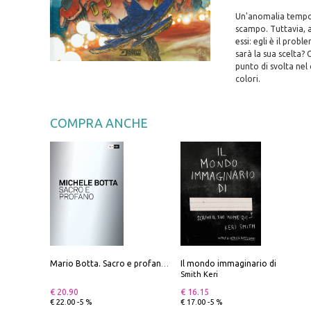
Un'anomalia tempor
scampo. Tuttavia, a
essi: egli è il pro
sarà la sua scelta?
punto di svolta nel 
colori.
COMPRA ANCHE
Il mondo immaginario di
Mario Botta. Sacro e profano-Sacred and profane
Smith Keri
€ 20.90
€ 16.15
€ 22.00 -5 %
€ 17.00 -5 %