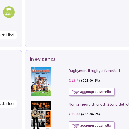
utti i libri
In evidenza
Rugbymen. Il rugby a fumetti. 1
€ 23.75
(€
25.00
- 5%)
aggiungi al carrello
utti i libri
€ 19.00
(€
20.00
- 5%)
aggiungi al carrello