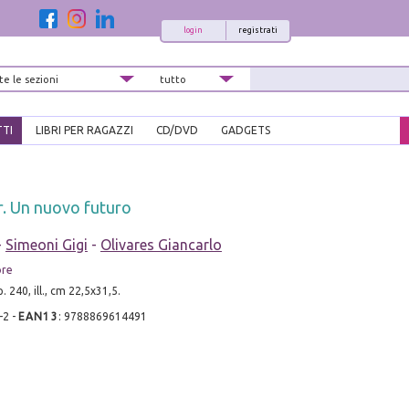
login
registrati
TTI
LIBRI PER RAGAZZI
CD/DVD
GADGETS
. Un nuovo futuro
-
Simeoni Gigi
-
Olivares Giancarlo
ore
p. 240, ill., cm 22,5x31,5.
-2
-
EAN13
:
9788869614491