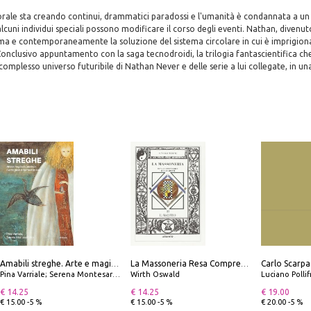
ale sta creando continui, drammatici paradossi e l'umanità è condannata a un
lcuni individui speciali possono modificare il corso degli eventi. Nathan, divenu
blema e contemporaneamente la soluzione del sistema circolare in cui è imprigio
 Conclusivo appuntamento con la saga tecnodroidi, la trilogia fantascientifica c
complesso universo futuribile di Nathan Never e delle serie a lui collegate, in un
Amabili streghe. Arte e magie di Leonora Carrington e Remedios Varo
La Massoneria Resa Comprensibile ai Suoi Adepti. Vol. 3: il Maestro.
Pina Varriale; Serena Montesarchio
Wirth Oswald
Luciano Polli
€ 14.25
€ 14.25
€ 19.00
€ 15.00 -5 %
€ 15.00 -5 %
€ 20.00 -5 %