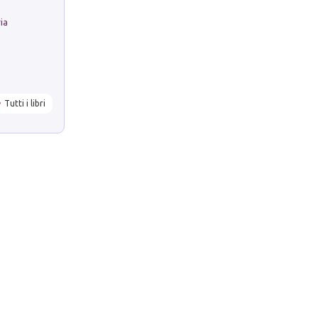
ria
Tutti i libri