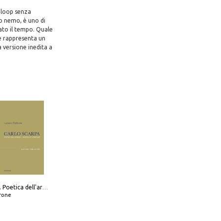
 loop senza
to nemo, è uno di
nato il tempo. Quale
he rappresenta un
a versione inedita a
Carlo Scarpa. Poetica dell'arredo. Tavoli e sedie-Poetics of furniture. Tables and chairs. Ediz. bilingue
frone