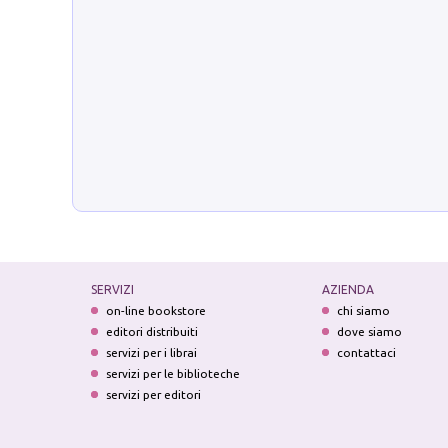
SERVIZI
AZIENDA
on-line bookstore
chi siamo
editori distribuiti
dove siamo
servizi per i librai
contattaci
servizi per le biblioteche
servizi per editori