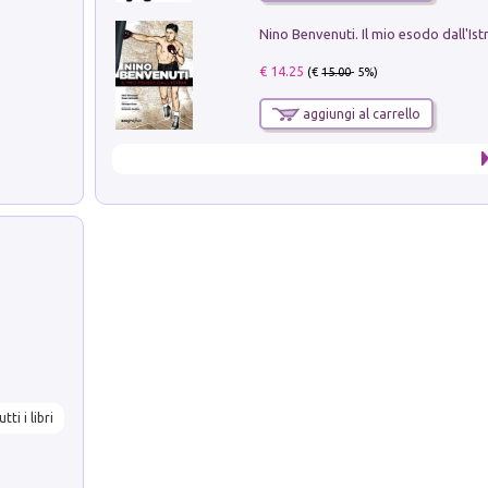
Nino Benvenuti. Il mio esodo dall'Ist
€ 14.25
(€
15.00
- 5%)
aggiungi al carrello
utti i libri