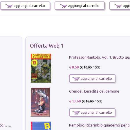
aggiungi al carrello
aggiungi al carrello
aggiu
Offerta Web 1
€ 8.50
(€
10.00
- 15%)
aggiungi al carrello
Grendel. L'eredità del demone
€ 13.60
(€
16.00
- 15%)
aggiungi al carrello
Dottore, ho come un peso sullo stomaco.... Vol. 3