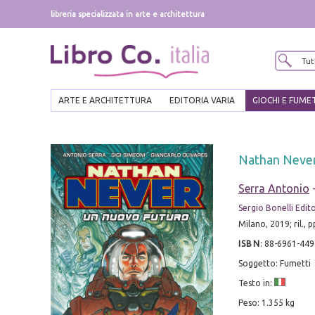
libreria specializzata in arte e architettura
ARTE E ARCHITETTURA
EDITORIA VARIA
GIOCHI E FUME
Nathan Never
Serra Antonio
Sergio Bonelli Edit
Milano, 2019; ril., p
ISBN
:
88-6961-449
Soggetto: Fumetti
Testo in:
Peso: 1.355 kg