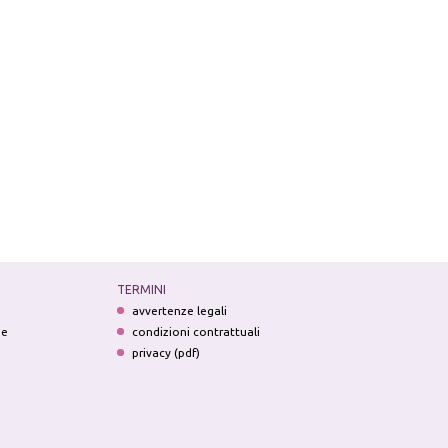
TERMINI
avvertenze legali
ne
condizioni contrattuali
privacy (pdf)