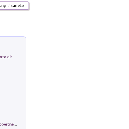
ngi al carrello
Professor Rantolo. Vol. 1. Brutto quarto d'horror
Rambloc. Ricarmbio quaderno per copertine ad anelli. Righe A/4. Conf. 5 pz