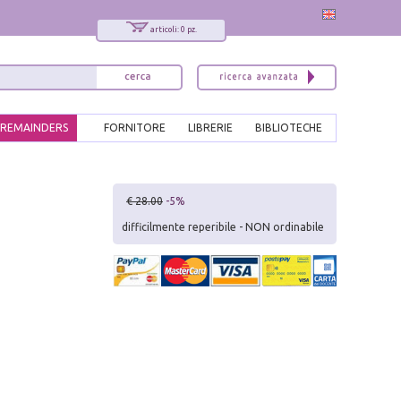
articoli: 0 pz.
REMAINDERS
FORNITORE
LIBRERIE
BIBLIOTECHE
x
€ 28.00
-5%
Interessato ai nostri libri?
difficilmente reperibile - NON ordinabile
Allora iscriviti alla nostra newsletter!
Sarai informato delle nostre novità, potrai
comunque cancellarti quando desideri.
modulo di iscrizione