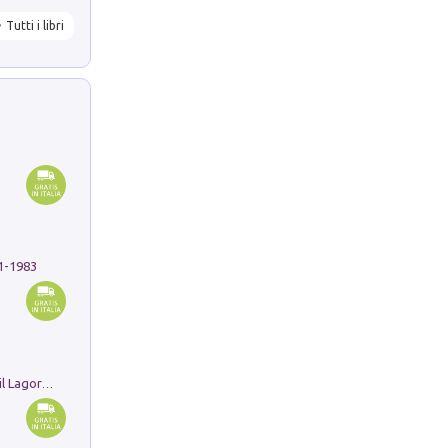
Tutti i libri
91-1983
Pastori. Sguardi contemporanei tra il Lagorai e la pianura. Ediz. illustrata