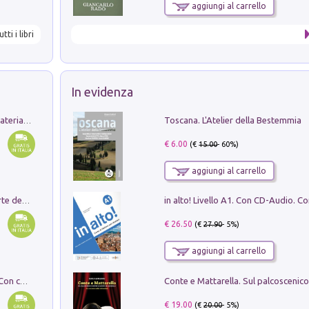
aggiungi al carrello
utti i libri
In evidenza
Toscana. L'Atelier della Bestemmia
L'orientalizzante a Capua. Contesti e materiali dagli scavi di Werner Johannowsky nella necropoli di Fornaci. Nuova ediz.
€ 6.00
(€
15.00
- 60%)
aggiungi al carrello
Ricerche dei dottorandi in storia dell'arte della Sapienza
€ 26.50
(€
27.90
- 5%)
aggiungi al carrello
I monumenti funerari del Lazio antico. Con cartella con tavole
€ 19.00
(€
20.00
- 5%)