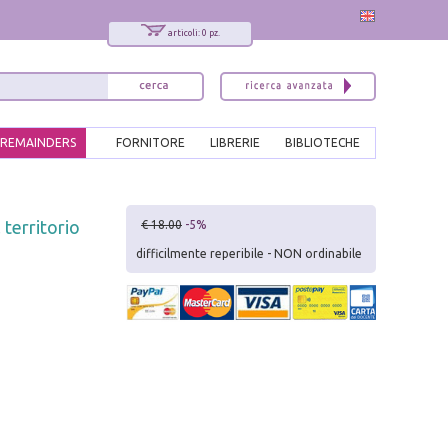
articoli: 0 pz.
REMAINDERS
FORNITORE
LIBRERIE
BIBLIOTECHE
x
 territorio
€ 18.00
-5%
Interessato ai nostri libri?
difficilmente reperibile - NON ordinabile
Allora iscriviti alla nostra newsletter!
Sarai informato delle nostre novità, potrai
comunque cancellarti quando desideri.
modulo di iscrizione