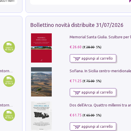
utti i libri
Bollettino novità distribuite 31/07/2026
€ 26.60
(€
28.00
- 5%)
aggiungi al carrello
Ruderi delle ville Romano Sabine nei dintorni di Poggio Mirteto. Illustrati dal dott.re prof.re cav.re Ercole Nardi regio ispettore degli scavi e monumenti. Anno 1885. Tavole e studio. Con 25 tavole fuori testo in cartella editoriale
€ 71.25
(€
75.00
- 5%)
aggiungi al carrello
Ruderi delle ville Romano Sabine nei dintorni di Poggio Mirteto. Illustrati dal dott.re prof.re cav.re Ercole Nardi regio ispettore degli scavi e monumenti. Anno 1885
€ 61.75
(€
65.00
- 5%)
aggiungi al carrello