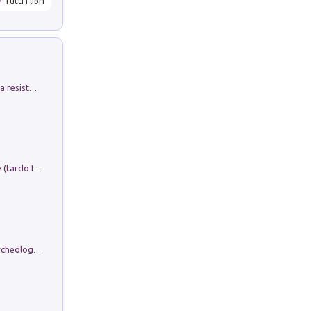
Tutti i libri
Memorial Santa Giulia. Sculture per la resistenza Monchio di Palagano
Sofiana. In Sicilia centro-meridionale (tardo III-metà IX secolo d.C.): dall'agro-town tardo-imperiale al villaggio medio-bizantino. Nuova ediz.
Dos dell'Arca. Quattro millenni tra archeologia e arte rupestre in Valle Camonica (Sito UNESCO n. 94). Scavi e ricerche 2016/2023