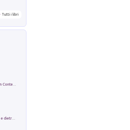
Tutti i libri
in alto! Livello A1. Con CD-Audio. Con Contenuto digitale per accesso on line
Conte e Mattarella. Sul palcoscenico e dietro le quinte del Quirinale. Un racconto sulle istituzioni