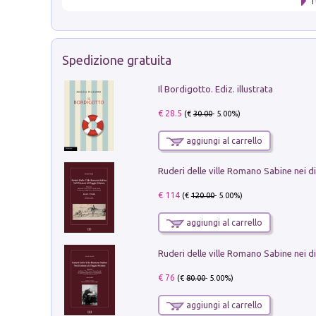
T
Spedizione gratuita
Il Bordigotto. Ediz. illustrata
€ 28.5
(€
30.00
- 5.00%)
aggiungi al carrello
€ 114
(€
120.00
- 5.00%)
aggiungi al carrello
€ 76
(€
80.00
- 5.00%)
aggiungi al carrello