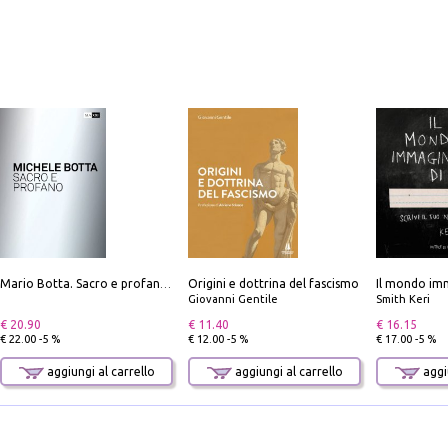
Origini e dottrina del fascismo
Il mondo imm
Mario Botta. Sacro e profano-Sacred and profane
Giovanni Gentile
Smith Keri
€ 20.90
€ 11.40
€ 16.15
€ 22.00 -5 %
€ 12.00 -5 %
€ 17.00 -5 %
aggiungi al carrello
aggiungi al carrello
aggiu