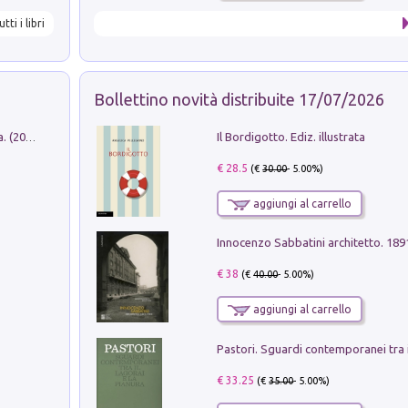
utti i libri
Bollettino novità distribuite 17/07/2026
Il Bordigotto. Ediz. illustrata
Dromos. Libro periodico di architettura. (2026). Vol. 15: Post-model
€ 28.5
(€
30.00
- 5.00%)
aggiungi al carrello
Innocenzo Sabbatini architetto. 18
€ 38
(€
40.00
- 5.00%)
aggiungi al carrello
€ 33.25
(€
35.00
- 5.00%)