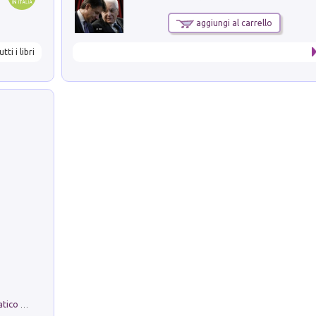
aggiungi al carrello
utti i libri
La comparsa. Perché il partito democratico non è mai nato