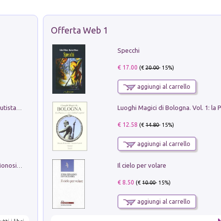
Offerta Web 1
Specchi
€ 17.00
(€
20.00
- 15%)
aggiungi al carrello
Pietro Bellotti Detto Canaletty. Un Vedutista Veneziano nella Francia dell'Ancien Régime
€ 12.58
(€
14.80
- 15%)
aggiungi al carrello
Il cielo per volare
La seduzione del gusto con Pipero & Monosilio
€ 8.50
(€
10.00
- 15%)
aggiungi al carrello