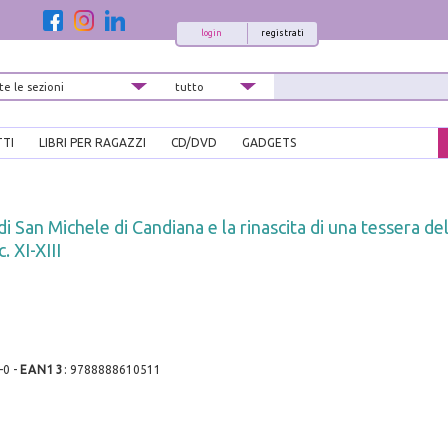
login
registrati
TTI
LIBRI PER RAGAZZI
CD/DVD
GADGETS
i San Michele di Candiana e la rinascita di una tessera del
 XI-XIII
-0
-
EAN13
:
9788888610511