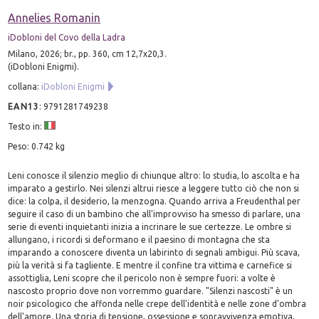
Annelies Romanin
iDobloni del Covo della Ladra
Milano, 2026; br., pp. 360, cm 12,7x20,3.
(iDobloni Enigmi).
collana:
iDobloni Enigmi
EAN13
:
9791281749238
Testo in:
Peso: 0.742 kg
Leni conosce il silenzio meglio di chiunque altro: lo studia, lo ascolta e ha
imparato a gestirlo. Nei silenzi altrui riesce a leggere tutto ciò che non si
dice: la colpa, il desiderio, la menzogna. Quando arriva a Freudenthal per
seguire il caso di un bambino che all'improvviso ha smesso di parlare, una
serie di eventi inquietanti inizia a incrinare le sue certezze. Le ombre si
allungano, i ricordi si deformano e il paesino di montagna che sta
imparando a conoscere diventa un labirinto di segnali ambigui. Più scava,
più la verità si fa tagliente. E mentre il confine tra vittima e carnefice si
assottiglia, Leni scopre che il pericolo non è sempre fuori: a volte è
nascosto proprio dove non vorremmo guardare. "Silenzi nascosti" è un
noir psicologico che affonda nelle crepe dell'identità e nelle zone d'ombra
dell'amore. Una storia di tensione, ossessione e sopravvivenza emotiva,