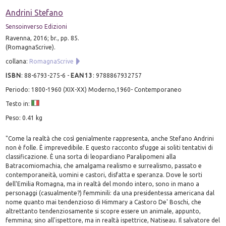
Andrini Stefano
Sensoinverso Edizioni
Ravenna, 2016; br., pp. 85.
(RomagnaScrive).
collana:
RomagnaScrive
ISBN
:
88-6793-275-6
-
EAN13
:
9788867932757
Periodo: 1800-1960 (XIX-XX) Moderno,1960- Contemporaneo
Testo in:
Peso: 0.41 kg
"Come la realtà che così genialmente rappresenta, anche Stefano Andrini
non è folle. È imprevedibile. E questo racconto sfugge ai soliti tentativi di
classificazione. È una sorta di leopardiano Paralipomeni alla
Batracomiomachia, che amalgama realismo e surrealismo, passato e
contemporaneità, uomini e castori, disfatta e speranza. Dove le sorti
dell'Emilia Romagna, ma in realtà del mondo intero, sono in mano a
personaggi (casualmente?) femminili: da una presidentessa americana dal
nome quanto mai tendenzioso di Himmary a Castoro De' Boschi, che
altrettanto tendenziosamente si scopre essere un animale, appunto,
femmina; sino all'ispettore, ma in realtà ispettrice, Natiseau. Il salvatore del