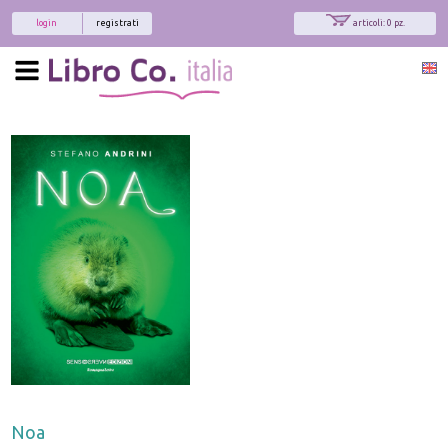
login
registrati
articoli: 0 pz.
Noa