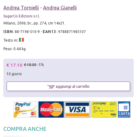
Andrea Tornielli
-
Andrea Gianelli
SugarCo Edizioni s.r.l.
Milano, 2006; br., pp. 274, cm 14x21.
ISBN
:
88-7198-510-9
-
EAN13
:
9788871985107
Testo in:
Peso: 0.44 kg
€ 17.10
€ 18.00
-5%
10 giorni
aggiungi al carrello
COMPRA ANCHE