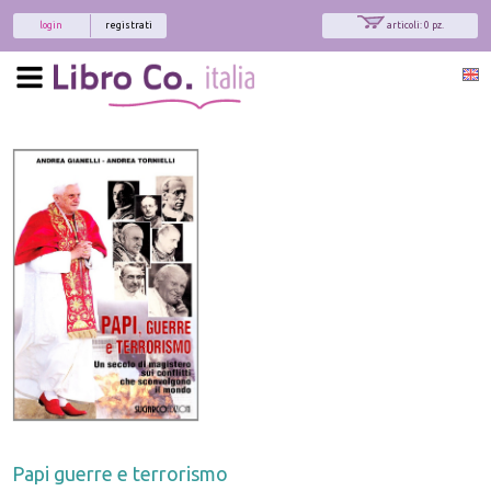
login
registrati
articoli: 0 pz.
Papi guerre e terrorismo