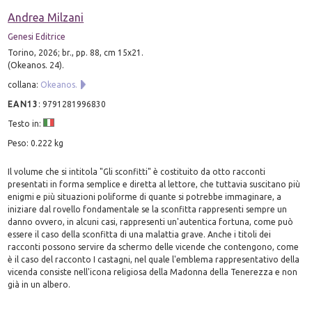
Andrea Milzani
Genesi Editrice
Torino, 2026; br., pp. 88, cm 15x21.
(Okeanos. 24).
collana:
Okeanos.
EAN13
:
9791281996830
Testo in:
Peso: 0.222 kg
Il volume che si intitola "Gli sconfitti" è costituito da otto racconti
presentati in forma semplice e diretta al lettore, che tuttavia suscitano più
enigmi e più situazioni poliforme di quante si potrebbe immaginare, a
iniziare dal rovello fondamentale se la sconfitta rappresenti sempre un
danno ovvero, in alcuni casi, rappresenti un'autentica fortuna, come può
essere il caso della sconfitta di una malattia grave. Anche i titoli dei
racconti possono servire da schermo delle vicende che contengono, come
è il caso del racconto I castagni, nel quale l'emblema rappresentativo della
vicenda consiste nell'icona religiosa della Madonna della Tenerezza e non
già in un albero.