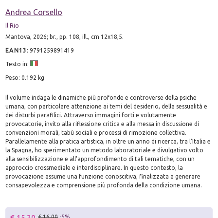
Andrea Corsello
Il Rio
Mantova, 2026; br., pp. 108, ill., cm 12x18,5.
EAN13
:
9791259891419
Testo in:
Peso: 0.192 kg
Il volume indaga le dinamiche più profonde e controverse della psiche
umana, con particolare attenzione ai temi del desiderio, della sessualità e
dei disturbi parafilici. Attraverso immagini forti e volutamente
provocatorie, invito alla riflessione critica e alla messa in discussione di
convenzioni morali, tabù sociali e processi di rimozione collettiva.
Parallelamente alla pratica artistica, in oltre un anno di ricerca, tra l'Italia e
la Spagna, ho sperimentato un metodo laboratoriale e divulgativo volto
alla sensibilizzazione e all'approfondimento di tali tematiche, con un
approccio crossmediale e interdisciplinare. In questo contesto, la
provocazione assume una funzione conoscitiva, finalizzata a generare
consapevolezza e comprensione più profonda della condizione umana.
€ 15.20
€ 16.00
-5%