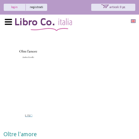
login
registrati
articoli: 0 pz.
Oltre l'amore