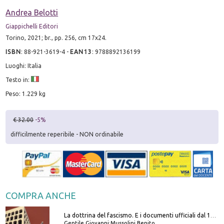
Andrea Belotti
Giappichelli Editori
Torino, 2021; br., pp. 256, cm 17x24.
ISBN
:
88-921-3619-4
-
EAN13
:
9788892136199
Luoghi: Italia
Testo in:
Peso: 1.229 kg
€ 32.00
-5%
difficilmente reperibile - NON ordinabile
COMPRA ANCHE
La dottrina del fascismo. E i documenti ufficiali dal 1919 al 1945
Gentile Giovanni;Mussolini Benito