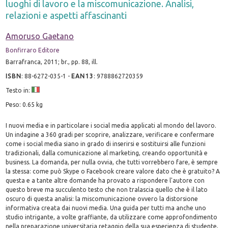
luoghi di lavoro e la miscomunicazione. Analisi,
relazioni e aspetti affascinanti
Amoruso Gaetano
Bonfirraro Editore
Barrafranca, 2011; br., pp. 88, ill.
ISBN
:
88-6272-035-1
-
EAN13
:
9788862720359
Testo in:
Peso: 0.65 kg
I nuovi media e in particolare i social media applicati al mondo del lavoro.
Un indagine a 360 gradi per scoprire, analizzare, verificare e confermare
come i social media siano in grado di inserirsi e sostituirsi alle funzioni
tradizionali, dalla comunicazione al marketing, creando opportunità e
business. La domanda, per nulla ovvia, che tutti vorrebbero fare, è sempre
la stessa: come può Skype o Facebook creare valore dato che è gratuito? A
questa e a tante altre domande ha provato a rispondere l'autore con
questo breve ma succulento testo che non tralascia quello che è il lato
oscuro di questa analisi: la miscomunicazione ovvero la distorsione
informativa creata dai nuovi media. Una guida per tutti ma anche uno
studio intrigante, a volte graffiante, da utilizzare come approfondimento
nella preparazione universitaria retaggio della sua esperienza di studente,