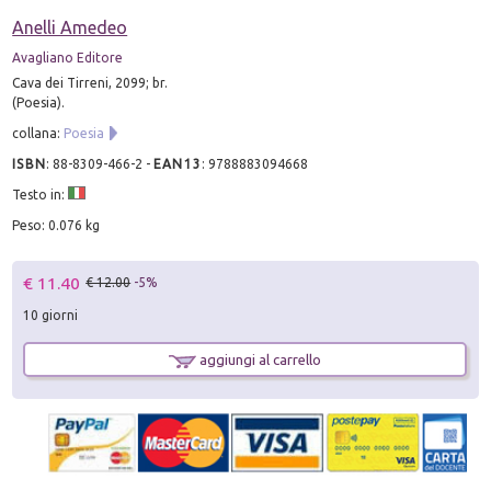
Anelli Amedeo
Avagliano Editore
Cava dei Tirreni, 2099; br.
(Poesia).
collana:
Poesia
ISBN
:
88-8309-466-2
-
EAN13
:
9788883094668
Testo in:
Peso: 0.076 kg
€ 11.40
€ 12.00
-5%
10 giorni
aggiungi al carrello