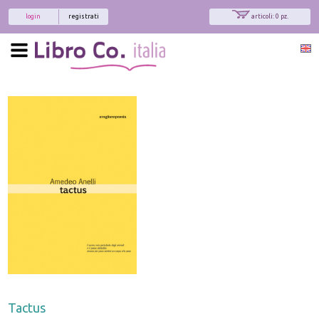
login
registrati
articoli: 0 pz.
Tactus