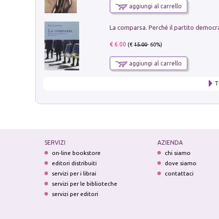
aggiungi al carrello
€ 6.00
(€
15.00
- 60%)
aggiungi al carrello
T
SERVIZI
AZIENDA
on-line bookstore
chi siamo
editori distribuiti
dove siamo
servizi per i librai
contattaci
servizi per le biblioteche
servizi per editori