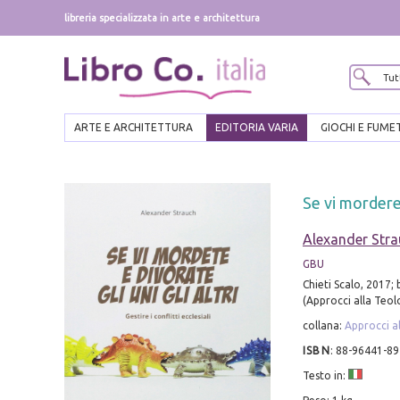
libreria specializzata in arte e architettura
ARTE E ARCHITETTURA
EDITORIA VARIA
GIOCHI E FUME
Se vi morderete
Alexander Str
GBU
Chieti Scalo, 2017; b
(Approcci alla Teol
collana:
Approcci a
ISBN
:
88-96441-89
Testo in: