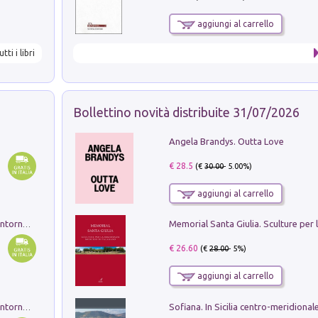
aggiungi al carrello
utti i libri
Bollettino novità distribuite 31/07/2026
Angela Brandys. Outta Love
€ 28.5
(€
30.00
- 5.00%)
aggiungi al carrello
Ruderi delle ville Romano Sabine nei dintorni di Poggio Mirteto. Illustrati dal dott.re prof.re cav.re Ercole Nardi regio ispettore degli scavi e monumenti. Anno 1885. Tavole e studio. Con 25 tavole fuori testo in cartella editoriale
€ 26.60
(€
28.00
- 5%)
aggiungi al carrello
Ruderi delle ville Romano Sabine nei dintorni di Poggio Mirteto. Illustrati dal dott.re prof.re cav.re Ercole Nardi regio ispettore degli scavi e monumenti. Anno 1885