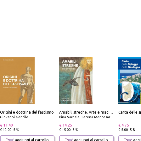
Origini e dottrina del fascismo
Amabili streghe. Arte e magie di Leonora Carrington e Remedios Varo
Giovanni Gentile
Pina Varriale; Serena Montesarchio
€ 11.40
€ 14.25
€ 4.75
€ 12.00 -5 %
€ 15.00 -5 %
€ 5.00 -5 %
aggiungi al carrello
aggiungi al carrello
aggiu