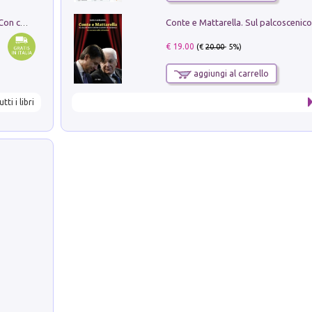
I monumenti funerari del Lazio antico. Con cartella con tavole
€ 19.00
(€
20.00
- 5%)
aggiungi al carrello
utti i libri