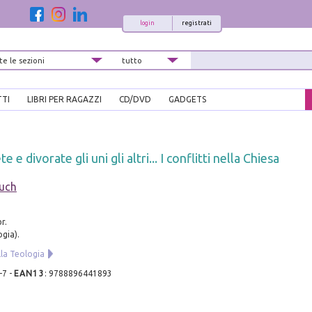
login
registrati
TTI
LIBRI PER RAGAZZI
CD/DVD
GADGETS
 e divorate gli uni gli altri... I conflitti nella Chiesa
auch
r.
ogia).
lla Teologia
-7
-
EAN13
:
9788896441893