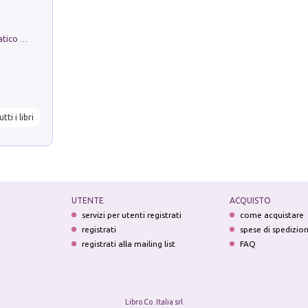
La comparsa. Perché il partito democratico non è mai nato
utti i libri
UTENTE
ACQUISTO
servizi per utenti registrati
come acquistare
registrati
spese di spedizio
registrati alla mailing list
FAQ
Libro Co. Italia srl