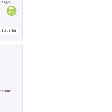
Pastori. Sguardi contemporanei tra il Lagorai e la pianura. Ediz. illustrata
Tutti i libri
in alto! Livello A1. Con CD-Audio. Con Contenuto digitale per accesso on line