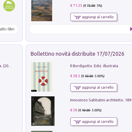
€ 71.25
(€
75.00
- 5%)
aggiungi al carrello
utti i libri
Bollettino novità distribuite 17/07/2026
Il Bordigotto. Ediz. illustrata
Dromos. Libro periodico di architettura. (2026). Vol. 15: Post-model
€ 28.5
(€
30.00
- 5.00%)
aggiungi al carrello
Innocenzo Sabbatini architetto. 18
€ 38
(€
40.00
- 5.00%)
aggiungi al carrello