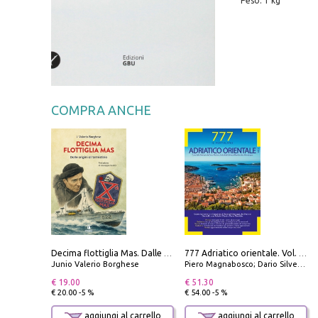
Peso: 1 kg
COMPRA ANCHE
Decima flottiglia Mas. Dalle origini all'armistizio
777 Adriatico orientale. Vol. 2: Costa della Dalmazia da Zara a Molunat, Isole della Dalmazia Meridionale e Montenegro
Junio Valerio Borghese
Piero Magnabosco; Dario Silvestro; Marco Sbrizzi
€ 19.00
€ 51.30
€ 20.00 -5 %
€ 54.00 -5 %
aggiungi al carrello
aggiungi al carrello