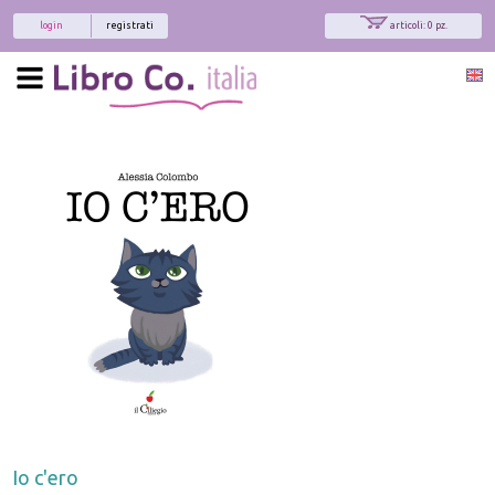
login
registrati
articoli: 0 pz.
Io c'ero