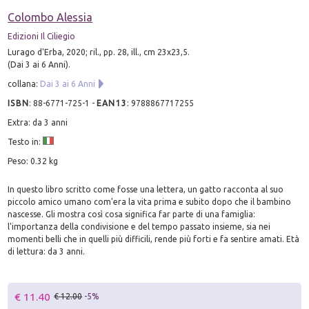
Colombo Alessia
Edizioni Il Ciliegio
Lurago d'Erba, 2020; ril., pp. 28, ill., cm 23x23,5.
(Dai 3 ai 6 Anni).
collana:
Dai 3 ai 6 Anni
ISBN
:
88-6771-725-1
-
EAN13
:
9788867717255
Extra: da 3 anni
Testo in:
Peso: 0.32 kg
In questo libro scritto come fosse una lettera, un gatto racconta al suo
piccolo amico umano com'era la vita prima e subito dopo che il bambino
nascesse. Gli mostra così cosa significa far parte di una famiglia:
l'importanza della condivisione e del tempo passato insieme, sia nei
momenti belli che in quelli più difficili, rende più forti e fa sentire amati. Età
di lettura: da 3 anni.
€ 11.40
€ 12.00
-5%