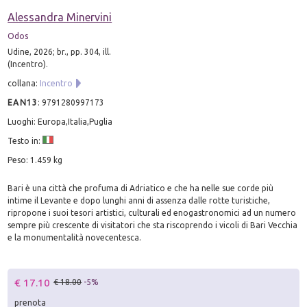
Alessandra Minervini
Odos
Udine, 2026; br., pp. 304, ill.
(Incentro).
collana:
Incentro
EAN13
:
9791280997173
Luoghi: Europa,Italia,Puglia
Testo in:
Peso: 1.459 kg
Bari è una città che profuma di Adriatico e che ha nelle sue corde più
intime il Levante e dopo lunghi anni di assenza dalle rotte turistiche,
ripropone i suoi tesori artistici, culturali ed enogastronomici ad un numero
sempre più crescente di visitatori che sta riscoprendo i vicoli di Bari Vecchia
e la monumentalità novecentesca.
€ 17.10
€ 18.00
-5%
prenota