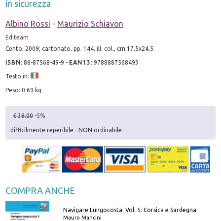
in sicurezza
Albino Rossi
-
Maurizio Schiavon
Editeam
Cento, 2009; cartonato, pp. 144, ill. col., cm 17,5x24,5.
ISBN
:
88-87568-49-9
-
EAN13
:
9788887568493
Testo in:
Peso: 0.69 kg
€ 38.00
-5%
difficilmente reperibile - NON ordinabile
COMPRA ANCHE
Navigare Lungocosta. Vol. 5: Corsica e Sardegna
Mauro Mancini