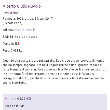
Alberto Giulio Ruvolo
Pav Edizioni
Pomezia, 2026; br., pp. 54, cm 12x17.
(Piccole Perle).
collana:
Piccole Perle
EAN13
:
9791257770549
Testo in:
Peso: 0.088 kg
Quando una porta si apre sul passato, Zoe crede di aver trovato il mondo
che ha sempre sognato. Tra balli, regole ferree e uno sguardo capace di
farle tremare il cuore, nulla è come sembra. Perché certi amori seducono...
ma non sono fatti per restare. E a volte tornare a casa è l'atto più
coraggioso di tutti, perché il cuore sa riconoscere la realtà anche quando il
sogno è perfetto.
€ 5.70
€ 6.00
-5%
spedito in 24h