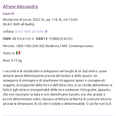
Afrune Alessandro
Esperidi
Monteroni di Lecce, 2022; br., pp. 118, ill., cm 13x20.
(W.A.F. With all Faults).
collana:
W.A.F. With all Faults
ISBN
:
88-5534-123-5
-
EAN13
:
9788855341233
Periodo: 1800-1960 (XIX-XX) Moderno,1960- Contemporaneo
Testo in:
Peso: 0.13 kg
I racconti e le vicissitudini si sviluppano nei luoghi di un Sud antico, quasi
sempre senza delimitazione precisa del tempo e dello spazio. Un
susseguirsi di immagini e di istantanee ritraggono ignari o consapevoli
soggetti, protagonisti della loro e dell'altrui vita, in un corale abbandono ai
fatti e agli intrecci insospettabili delle loro esistenze. Fotografie, appunto,
che non riportano la data e non identificano il posto, ma che, grazie a
piccoli determinanti indizi, lasciano al lettore la libertà di costruire intorno
ad esse le dimensioni di ciò che è visibile e determinabile. O anche non lo è.