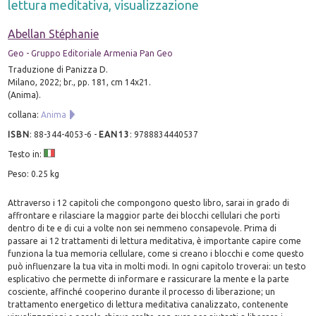
lettura meditativa, visualizzazione
Abellan Stéphanie
Geo - Gruppo Editoriale Armenia Pan Geo
Traduzione di Panizza D.
Milano, 2022; br., pp. 181, cm 14x21.
(Anima).
collana:
Anima
ISBN
:
88-344-4053-6
-
EAN13
:
9788834440537
Testo in:
Peso: 0.25 kg
Attraverso i 12 capitoli che compongono questo libro, sarai in grado di
affrontare e rilasciare la maggior parte dei blocchi cellulari che porti
dentro di te e di cui a volte non sei nemmeno consapevole. Prima di
passare ai 12 trattamenti di lettura meditativa, è importante capire come
funziona la tua memoria cellulare, come si creano i blocchi e come questo
può influenzare la tua vita in molti modi. In ogni capitolo troverai: un testo
esplicativo che permette di informare e rassicurare la mente e la parte
cosciente, affinché cooperino durante il processo di liberazione; un
trattamento energetico di lettura meditativa canalizzato, contenente