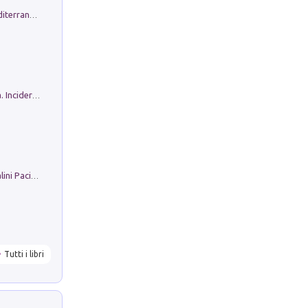
Byrsa. Scritti sull''Antico Oriente Mediterraneo. 45-46/2024
Ho Camminato Alla Luce Della Storia. Incidere per Pasolini. Quaderni di Incisione Contemporanea n 30
Il Filo Della Pace. Storia di Ezio Bartalini Pacifista
Tutti i libri