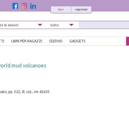
login
registrati
TTI
LIBRI PER RAGAZZI
CD/DVD
GADGETS
 world mud volcanoes
e
o, pp. 322, ill. col., cm 42x30.