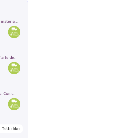
L'orientalizzante a Capua. Contesti e materiali dagli scavi di Werner Johannowsky nella necropoli di Fornaci. Nuova ediz.
Ricerche dei dottorandi in storia dell'arte della Sapienza
I monumenti funerari del Lazio antico. Con cartella con tavole
Tutti i libri