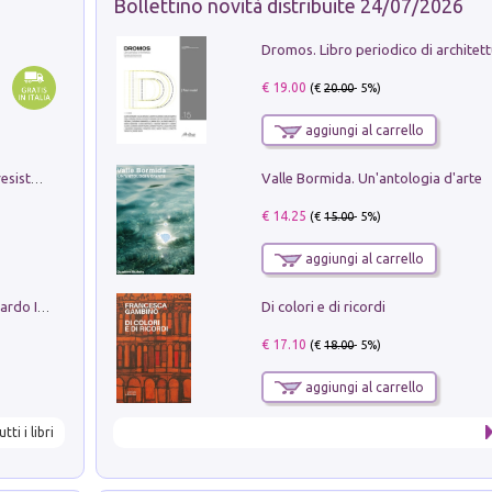
Bollettino novità distribuite 24/07/2026
€ 19.00
(€
20.00
- 5%)
aggiungi al carrello
Valle Bormida. Un'antologia d'arte
Memorial Santa Giulia. Sculture per la resistenza Monchio di Palagano
€ 14.25
(€
15.00
- 5%)
aggiungi al carrello
Di colori e di ricordi
Sofiana. In Sicilia centro-meridionale (tardo III-metà IX secolo d.C.): dall'agro-town tardo-imperiale al villaggio medio-bizantino. Nuova ediz.
€ 17.10
(€
18.00
- 5%)
aggiungi al carrello
utti i libri