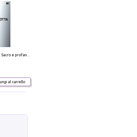
Mario Botta. Sacro e profano-Sacred and profane
ngi al carrello