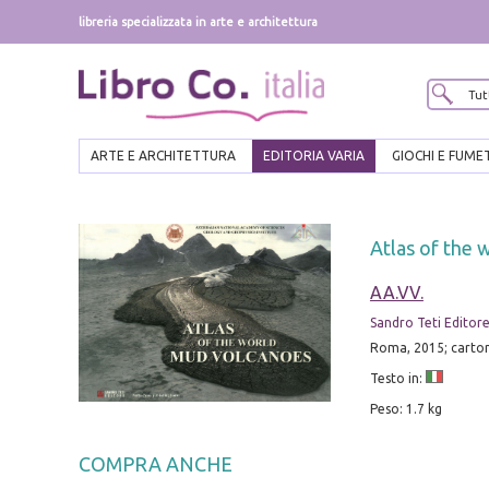
libreria specializzata in arte e architettura
ARTE E ARCHITETTURA
EDITORIA VARIA
GIOCHI E FUME
Atlas of the
AA.VV.
Sandro Teti Editor
Roma, 2015; cartonat
Testo in:
Peso: 1.7 kg
COMPRA ANCHE