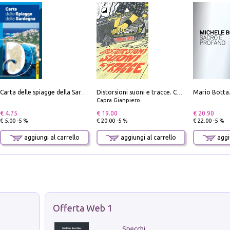
Carta delle spiagge della Sardegna. Con custodia
Distorsioni suoni e tracce. Columns, storie e playlist dalla scena hardcore punk italiana degli anni '90
Capra Gianpiero
€ 4.75
€ 19.00
€ 20.90
€ 5.00 -5 %
€ 20.00 -5 %
€ 22.00 -5 %
aggiungi al carrello
aggiungi al carrello
aggiu
Offerta Web 1
Specchi