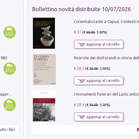
Bollettino novità distribuite 10/07/2026
€ 57
(€
60.00
- 5.00%)
aggiungi al carrello
1983
€ 28.5
(€
30.00
- 5.00%)
aggiungi al carrello
Pastori. Sguardi contemporanei tra il Lagorai e la pianura. Ediz. illustrata
€ 28.5
(€
30.00
- 5.00%)
aggiungi al carrello
utti i libri