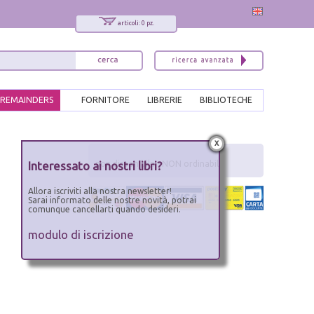
articoli: 0 pz.
REMAINDERS
FORNITORE
LIBRERIE
BIBLIOTECHE
x
Interessato ai nostri libri?
non disponibile - NON ordinabile
Allora iscriviti alla nostra newsletter!
Sarai informato delle nostre novità, potrai
comunque cancellarti quando desideri.
modulo di iscrizione