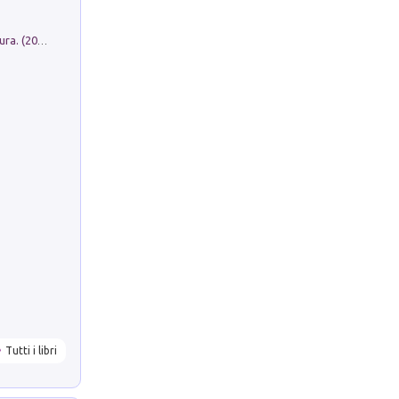
Dromos. Libro periodico di architettura. (2026). Vol. 15: Post-model
Tutti i libri