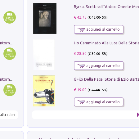
€ 42.75
(€
45.00
- 5%)
aggiungi al carrello
Ruderi delle ville Romano Sabine nei dintorni di Poggio Mirteto. Illustrati dal dott.re prof.re cav.re Ercole Nardi regio ispettore degli scavi e monumenti. Anno 1885. Tavole e studio. Con 25 tavole fuori testo in cartella editoriale
€ 28.50
(€
30.00
- 5%)
aggiungi al carrello
Ruderi delle ville Romano Sabine nei dintorni di Poggio Mirteto. Illustrati dal dott.re prof.re cav.re Ercole Nardi regio ispettore degli scavi e monumenti. Anno 1885
€ 19.00
(€
20.00
- 5%)
aggiungi al carrello
utti i libri