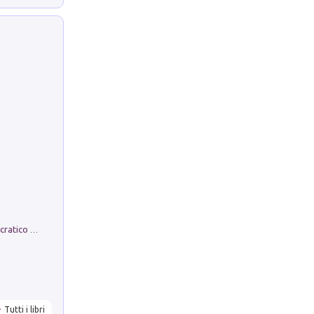
La comparsa. Perché il partito democratico non è mai nato
Tutti i libri