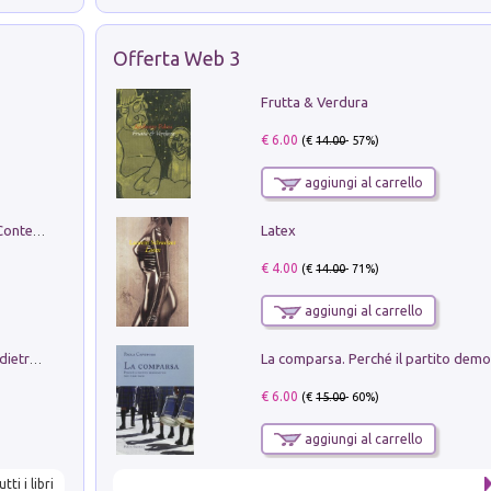
Offerta Web 3
Frutta & Verdura
€ 6.00
(€
14.00
- 57%)
aggiungi al carrello
Latex
in alto! Livello A1. Con CD-Audio. Con Contenuto digitale per accesso on line
€ 4.00
(€
14.00
- 71%)
aggiungi al carrello
Conte e Mattarella. Sul palcoscenico e dietro le quinte del Quirinale. Un racconto sulle istituzioni
€ 6.00
(€
15.00
- 60%)
aggiungi al carrello
utti i libri