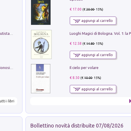
€ 17.00
(€
20.00
- 15%)
aggiungi al carrello
Pietro Bellotti Detto Canaletty. Un Vedutista Veneziano nella Francia dell'Ancien Régime
€ 12.58
(€
14.80
- 15%)
aggiungi al carrello
Il cielo per volare
La seduzione del gusto con Pipero & Monosilio
€ 8.50
(€
10.00
- 15%)
aggiungi al carrello
utti i libri
Bollettino novità distribuite 07/08/2026