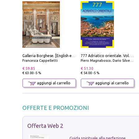
Galleria Borghese. [English edition]
777 Adriatico orientale. Vol. 2: Costa della Dalmazia da Zara a Molunat, Isole della Dalmazia Meridionale e Montenegro
Francesca Cappelletti
Piero Magnabosco; Dario Silvestro; Marco Sbrizzi
€ 59.85
€ 51.30
€ 63.00 -5 %
€ 54.00 -5 %
aggiungi al carrello
aggiungi al carrello
OFFERTE E PROMOZIONI
Offerta Web 2
Guida spirituale alla perfezione