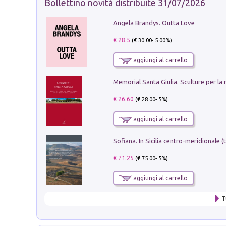
Bollettino novità distribuite 31/07/2026
Angela Brandys. Outta Love
€ 28.5
(€
30.00
- 5.00%)
aggiungi al carrello
€ 26.60
(€
28.00
- 5%)
aggiungi al carrello
€ 71.25
(€
75.00
- 5%)
aggiungi al carrello
T