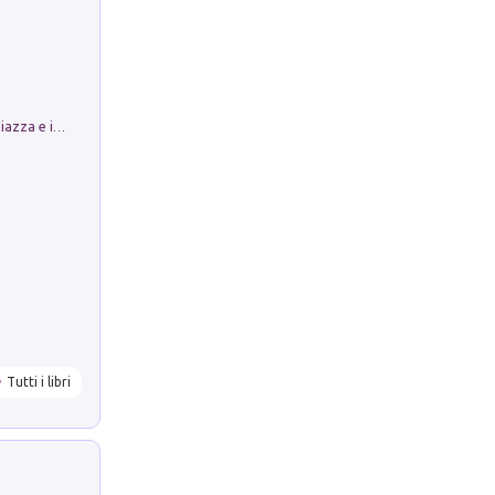
Luoghi Magici di Bologna. Vol. 1: la Piazza e i Suoi Simboli Segreti
Tutti i libri