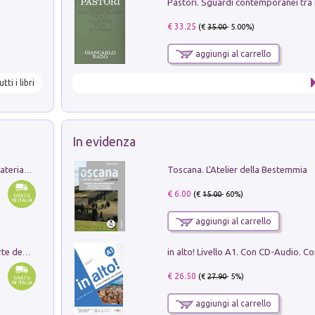
€ 33.25
(€
35.00
- 5.00%)
aggiungi al carrello
utti i libri
In evidenza
Toscana. L'Atelier della Bestemmia
L'orientalizzante a Capua. Contesti e materiali dagli scavi di Werner Johannowsky nella necropoli di Fornaci. Nuova ediz.
€ 6.00
(€
15.00
- 60%)
aggiungi al carrello
Ricerche dei dottorandi in storia dell'arte della Sapienza
€ 26.50
(€
27.90
- 5%)
aggiungi al carrello