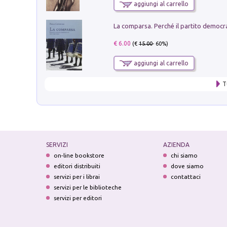
aggiungi al carrello
€ 6.00
(€
15.00
- 60%)
aggiungi al carrello
T
SERVIZI
AZIENDA
on-line bookstore
chi siamo
editori distribuiti
dove siamo
servizi per i librai
contattaci
servizi per le biblioteche
servizi per editori