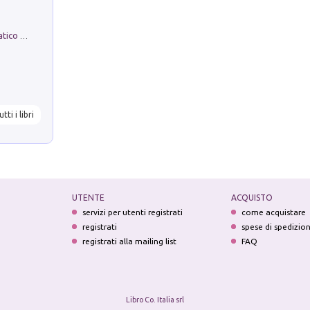
La comparsa. Perché il partito democratico non è mai nato
utti i libri
UTENTE
ACQUISTO
servizi per utenti registrati
come acquistare
registrati
spese di spedizio
registrati alla mailing list
FAQ
Libro Co. Italia srl