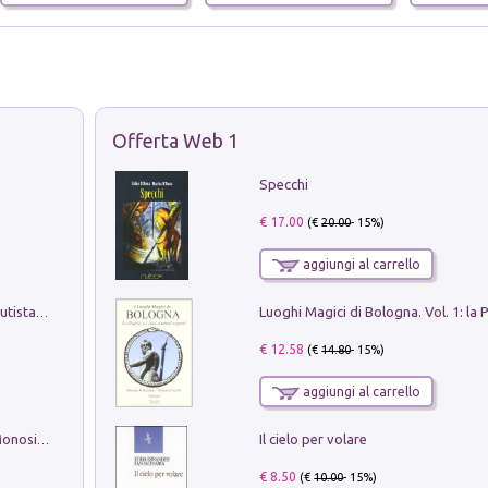
Offerta Web 1
Specchi
€ 17.00
(€
20.00
- 15%)
aggiungi al carrello
Pietro Bellotti Detto Canaletty. Un Vedutista Veneziano nella Francia dell'Ancien Régime
€ 12.58
(€
14.80
- 15%)
aggiungi al carrello
Il cielo per volare
La seduzione del gusto con Pipero & Monosilio
€ 8.50
(€
10.00
- 15%)