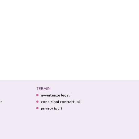
TERMINI
avvertenze legali
ne
condizioni contrattuali
privacy (pdf)