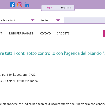
login
registrati
TTI
LIBRI PER RAGAZZI
CD/DVD
GADGETS
 tutti i conti sotto controllo con l'agenda del bilancio f
 pp. 160, ill. col., cm 17x22.
-2
-
EAN13
:
9788893520676
 giapponese che indica una tecnica di programmazione finanziaria con centinaia