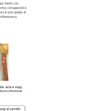
ia. Detto ciò,
parmio consapevoli e
non è solo quello di
riflessione e
Amabili streghe. Arte e magie di Leonora Carrington e Remedios Varo
Serena Montesarchio
ngi al carrello