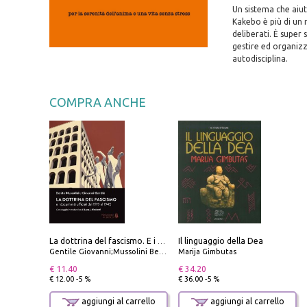
Un sistema che aiut
Kakebo è più di un 
deliberati. È super 
gestire ed organizza
autodisciplina.
COMPRA ANCHE
Il linguaggio della Dea
La dottrina del fascismo. E i documenti ufficiali dal 1919 al 1945
Gentile Giovanni;Mussolini Benito
Marija Gimbutas
€ 11.40
€ 34.20
€ 12.00 -5 %
€ 36.00 -5 %
aggiungi al carrello
aggiungi al carrello