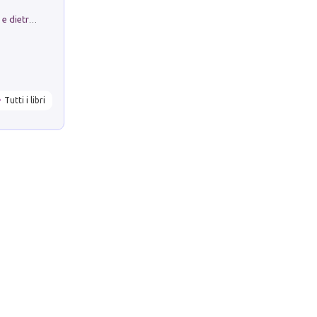
Conte e Mattarella. Sul palcoscenico e dietro le quinte del Quirinale. Un racconto sulle istituzioni
Tutti i libri