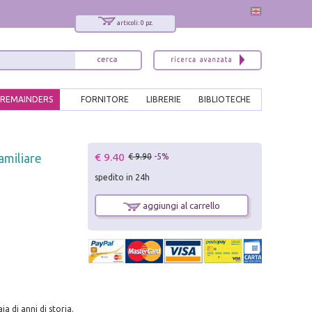
articoli: 0 pz.
REMAINDERS
FORNITORE
LIBRERIE
BIBLIOTECHE
x
€ 9.40
amiliare
€ 9.90
-5%
Interessato ai nostri libri?
spedito in 24h
Allora iscriviti alla nostra newsletter!
Sarai informato delle nostre novità, potrai
aggiungi al carrello
comunque cancellarti quando desideri.
modulo di iscrizione
 di anni di storia.