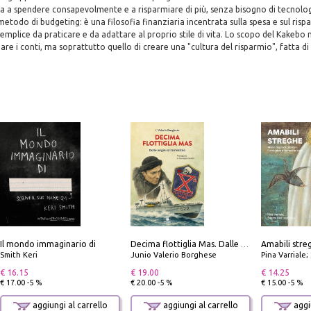
a a spendere consapevolmente e a risparmiare di più, senza bisogno di tecnolog
metodo di budgeting: è una filosofia finanziaria incentrata sulla spesa e sul ris
semplice da praticare e da adattare al proprio stile di vita. Lo scopo del Kakebo 
re i conti, ma soprattutto quello di creare una "cultura del risparmio", fatta di 
Il mondo immaginario di
Decima flottiglia Mas. Dalle origini all'armistizio
Smith Keri
Junio Valerio Borghese
Pina Varriale; 
€ 16.15
€ 19.00
€ 14.25
€ 17.00 -5 %
€ 20.00 -5 %
€ 15.00 -5 %
aggiungi al carrello
aggiungi al carrello
aggiu