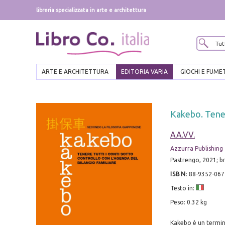
libreria specializzata in arte e architettura
ARTE E ARCHITETTURA
EDITORIA VARIA
GIOCHI E FUME
Kakebo. Tenere
AA.VV.
Azzurra Publishing
Pastrengo, 2021; br.,
ISBN
:
88-9352-067
Testo in:
Peso: 0.32 kg
Kakebo è un termine