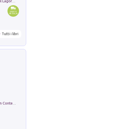
Pastori. Sguardi contemporanei tra il Lagorai e la pianura. Ediz. illustrata
Tutti i libri
in alto! Livello A1. Con CD-Audio. Con Contenuto digitale per accesso on line