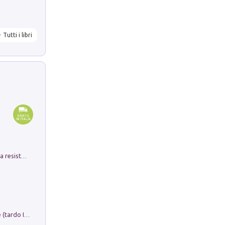
Tutti i libri
Memorial Santa Giulia. Sculture per la resistenza Monchio di Palagano
Sofiana. In Sicilia centro-meridionale (tardo III-metà IX secolo d.C.): dall'agro-town tardo-imperiale al villaggio medio-bizantino. Nuova ediz.