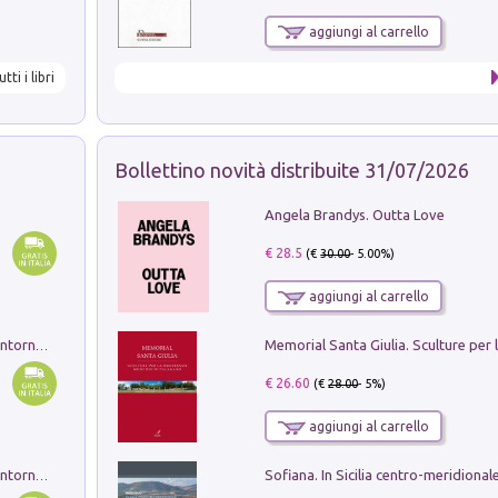
aggiungi al carrello
utti i libri
Bollettino novità distribuite 31/07/2026
Angela Brandys. Outta Love
€ 28.5
(€
30.00
- 5.00%)
aggiungi al carrello
Ruderi delle ville Romano Sabine nei dintorni di Poggio Mirteto. Illustrati dal dott.re prof.re cav.re Ercole Nardi regio ispettore degli scavi e monumenti. Anno 1885. Tavole e studio. Con 25 tavole fuori testo in cartella editoriale
€ 26.60
(€
28.00
- 5%)
aggiungi al carrello
Ruderi delle ville Romano Sabine nei dintorni di Poggio Mirteto. Illustrati dal dott.re prof.re cav.re Ercole Nardi regio ispettore degli scavi e monumenti. Anno 1885