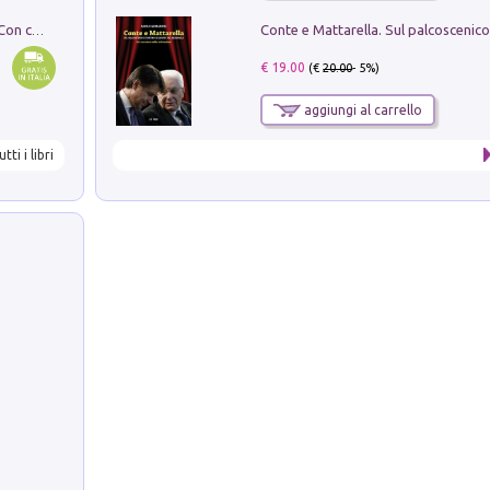
I monumenti funerari del Lazio antico. Con cartella con tavole
€ 19.00
(€
20.00
- 5%)
aggiungi al carrello
utti i libri