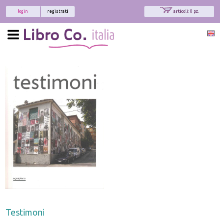
login
registrati
articoli: 0 pz.
Testimoni