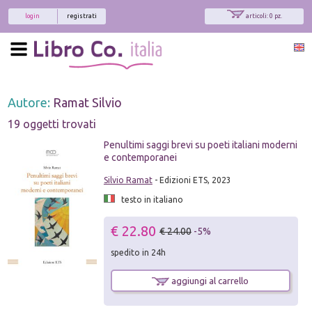
login
registrati
articoli: 0 pz.
Autore:
Ramat Silvio
19 oggetti trovati
Penultimi saggi brevi su poeti italiani moderni
e contemporanei
Silvio Ramat
- Edizioni ETS, 2023
testo in italiano
€ 22.80
€ 24.00
-5%
spedito in 24h
aggiungi al carrello