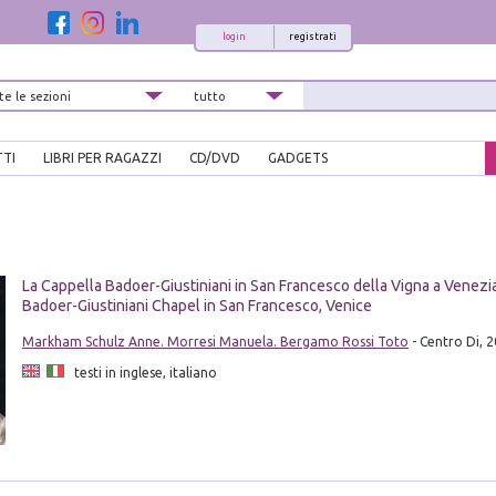
login
registrati
TTI
LIBRI PER RAGAZZI
CD/DVD
GADGETS
i
i
La Cappella Badoer-Giustiniani in San Francesco della Vigna a Venezi
Badoer-Giustiniani Chapel in San Francesco, Venice
Markham Schulz Anne. Morresi Manuela. Bergamo Rossi Toto
- Centro Di, 
testi in inglese, italiano