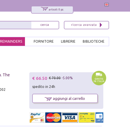
articoli: 0 pz.
REMAINDERS
FORNITORE
LIBRERIE
BIBLIOTECHE
a. The
€ 66.50
€ 70.00
-5.00%
spedito in 24h
2002
aggiungi al carrello