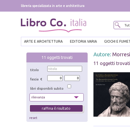
libreria specializzata in arte e architettura
ARTE E ARCHITETTURA
EDITORIA VARIA
GIOCHI E FUME
Autore:
Morres
11
oggetti trovati
11 oggetti trovat
titolo
fascia €
libri disponibili subito
reset