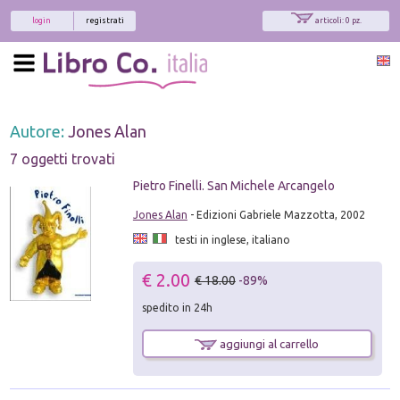
login
registrati
articoli: 0 pz.
Autore:
Jones Alan
7 oggetti trovati
Pietro Finelli. San Michele Arcangelo
Jones Alan
- Edizioni Gabriele Mazzotta, 2002
testi in inglese, italiano
€ 2.00
€ 18.00
-89%
spedito in 24h
aggiungi al carrello