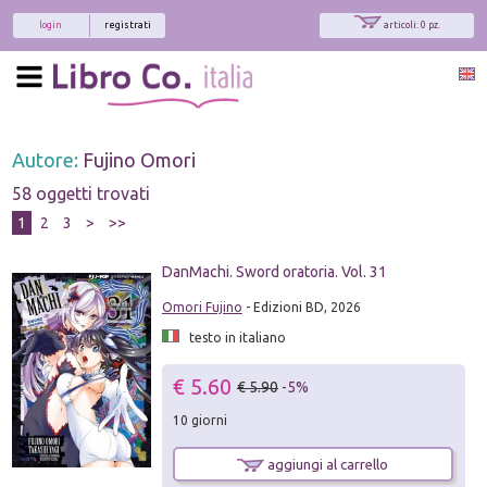
login
registrati
articoli: 0 pz.
Autore:
Fujino Omori
58 oggetti trovati
1
2
3
>
>>
DanMachi. Sword oratoria. Vol. 31
Omori Fujino
- Edizioni BD, 2026
testo in italiano
€ 5.60
€ 5.90
-5%
10 giorni
aggiungi al carrello