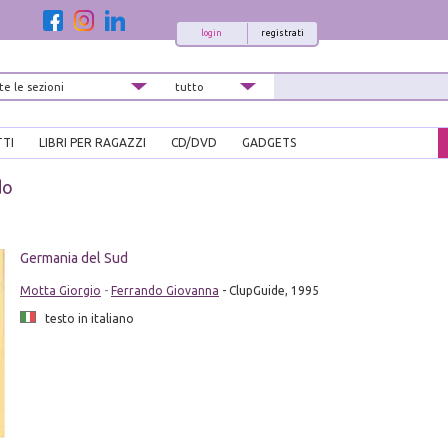
login
registrati
TTI
LIBRI PER RAGAZZI
CD/DVD
GADGETS
do
i
Germania del Sud
Motta Giorgio
-
Ferrando Giovanna
- ClupGuide, 1995
testo in italiano