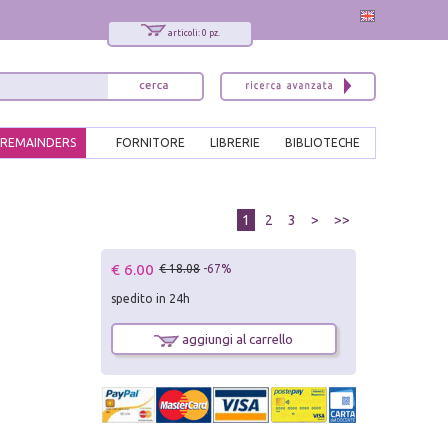
articoli: 0 pz.
REMAINDERS
FORNITORE
LIBRERIE
BIBLIOTECHE
1
2
3
>
>>
€ 6.00
€ 18.08
-67%
spedito in 24h
aggiungi al carrello