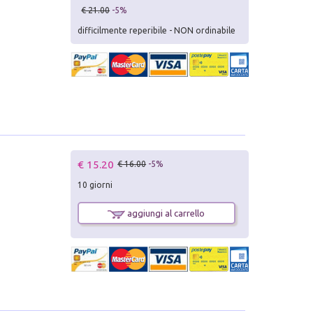
€ 21.00
-5%
difficilmente reperibile - NON ordinabile
€ 15.20
€ 16.00
-5%
10 giorni
aggiungi al carrello