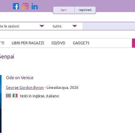
login
registrati
TTI
LIBRI PER RAGAZZI
CD/DVD
GADGETS
Senpai
i
Ode on Venice
George Gordon Byron
- Lineadacqua, 2026
testi in inglese, italiano