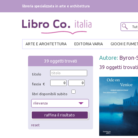
libreria specializzata in arte e architettura
ARTE E ARCHITETTURA
EDITORIA VARIA
GIOCHI E FUME
Autore:
Byron-
39
oggetti trovati
39 oggetti trovat
titolo
fascia €
libri disponibili subito
reset