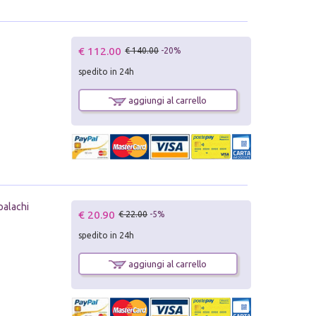
€ 112.00
€ 140.00
-20%
spedito in 24h
aggiungi al carrello
palachi
€ 20.90
€ 22.00
-5%
spedito in 24h
aggiungi al carrello