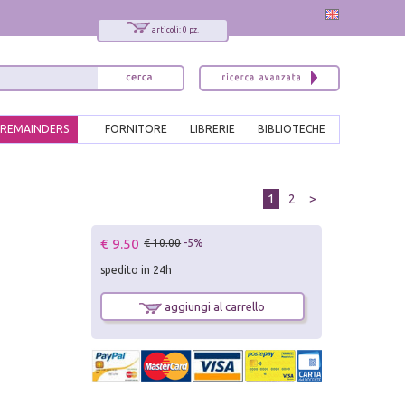
articoli: 0 pz.
REMAINDERS
FORNITORE
LIBRERIE
BIBLIOTECHE
1
2
>
€ 9.50
€ 10.00
-5%
spedito in 24h
aggiungi al carrello