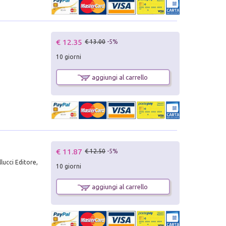
€ 12.35
€ 13.00
-5%
10 giorni
aggiungi al carrello
€ 11.87
€ 12.50
-5%
lucci Editore,
10 giorni
aggiungi al carrello