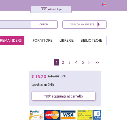
articoli: 0 pz.
REMAINDERS
FORNITORE
LIBRERIE
BIBLIOTECHE
1
2
3
4
5
>
>>
€ 15.20
€ 16.00
-5%
spedito in 24h
aggiungi al carrello