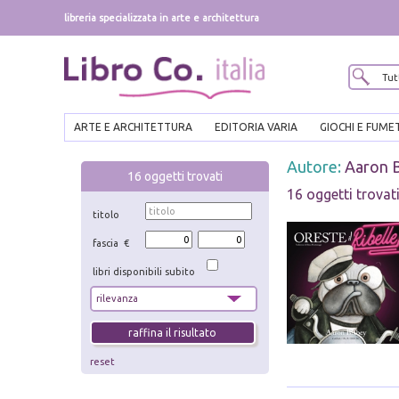
libreria specializzata in arte e architettura
ARTE E ARCHITETTURA
EDITORIA VARIA
GIOCHI E FUME
Autore:
Aaron 
16
oggetti trovati
16 oggetti trovat
titolo
fascia €
libri disponibili subito
reset