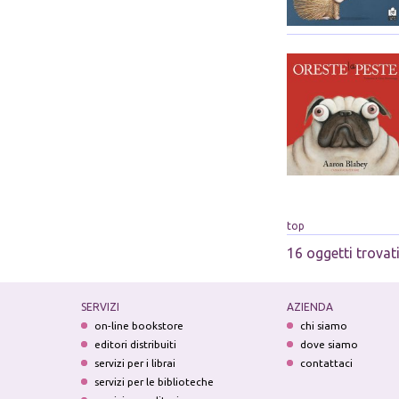
top
16 oggetti trovat
SERVIZI
AZIENDA
on-line bookstore
chi siamo
editori distribuiti
dove siamo
servizi per i librai
contattaci
servizi per le biblioteche