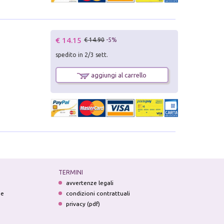
€ 14.15
€ 14.90
-5%
spedito in 2/3 sett.
aggiungi al carrello
TERMINI
avvertenze legali
ne
condizioni contrattuali
privacy (pdf)