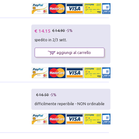
€ 14.15
€ 14.90
-5%
spedito in 2/3 sett.
aggiungi al carrello
€ 16.50
-5%
difficilmente reperibile - NON ordinabile