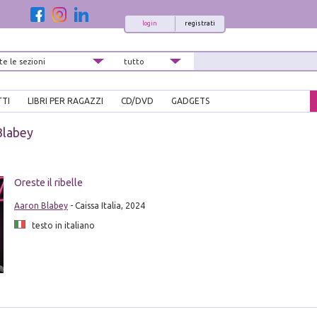
login
registrati
TTI
LIBRI PER RAGAZZI
CD/DVD
GADGETS
Blabey
i
Oreste il ribelle
Aaron Blabey
- Caissa Italia, 2024
testo in italiano