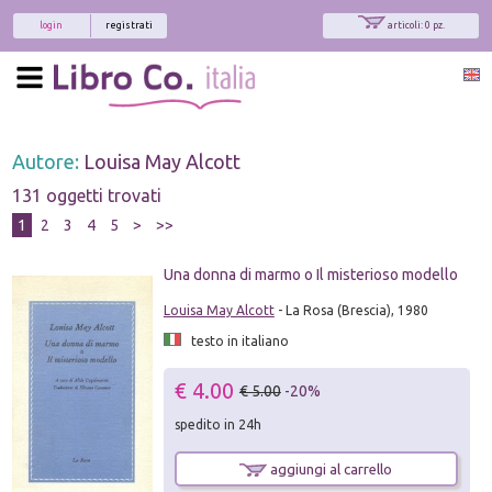
login
registrati
articoli: 0 pz.
Autore:
Louisa May Alcott
131 oggetti trovati
1
2
3
4
5
>
>>
Una donna di marmo o Il misterioso modello
Louisa May Alcott
- La Rosa (Brescia), 1980
testo in italiano
€ 4.00
€ 5.00
-20%
spedito in 24h
aggiungi al carrello