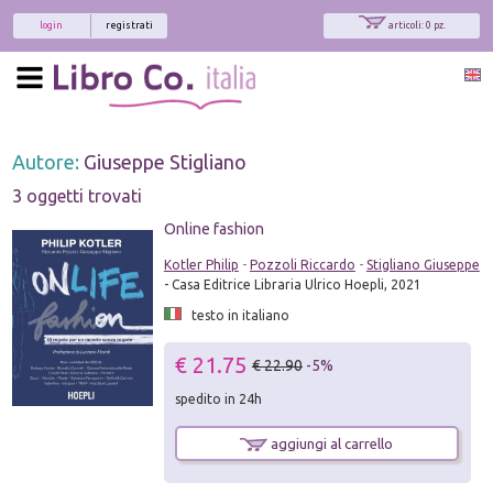
login
registrati
articoli: 0 pz.
Autore:
Giuseppe Stigliano
3 oggetti trovati
Online fashion
Kotler Philip
-
Pozzoli Riccardo
-
Stigliano Giuseppe
- Casa Editrice Libraria Ulrico Hoepli, 2021
testo in italiano
€ 21.75
€ 22.90
-5%
spedito in 24h
aggiungi al carrello