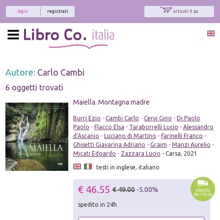
login
registrati
articoli: 0 pz.
Autore:
Carlo Cambi
6 oggetti trovati
Maiella. Montagna madre
Burri Ezio
-
Cambi Carlo
-
Cervi Gino
-
Di Paolo
Paolo
-
Flacco Elsa
-
Taraborrelli Lucio
-
Alessandro
d'Ascanio
-
Luciano di Martino
-
Farinelli Franco
-
Ghisetti Giavarina Adriano
-
Graim
-
Manzi Aurelio
-
Micati Edoardo
-
Zazzara Lucio
- Carsa, 2021
testi in inglese, italiano
€ 46.55
€ 49.00
-5.00%
spedito in 24h