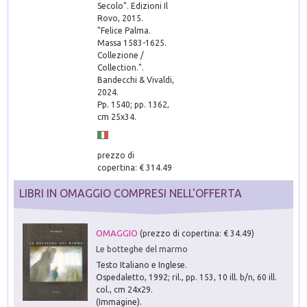
Secolo". Edizioni Il
Rovo, 2015.
"Felice Palma.
Massa 1583-1625.
Collezione /
Collection.".
Bandecchi & Vivaldi,
2024.
Pp. 1540; pp. 1362,
cm 25x34.
prezzo di
copertina: € 314.49
LIBRI IN OMAGGIO COMPRESI NELL'OFFERTA
OMAGGIO
(prezzo di copertina: € 34.49)
Le botteghe del marmo
Testo Italiano e Inglese.
Ospedaletto, 1992; ril., pp. 153, 10 ill. b/n, 60 ill.
col., cm 24x29.
(Immagine).