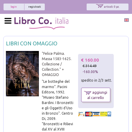
login
registrati
articoli: 0 pz.
LIBRI CON OMAGGIO
"Felice Palma.
Massa 1583-1625.
€ 160.00
Collezione /
€ 314.49
Collection." +
-160.00%
OMAGGIO
spedito in 2/3 sett.
"Le botteghe del
marmo". Pacini
Editore, 1992.
aggiungi
"Museo Stefano
al carrello
Bardini. I Bronzetti
e gli Oggetti d'Uso
in Bronzo". Centro
Di, 2009.
"Bronzetti e Rilievi
dal XV al XVIII