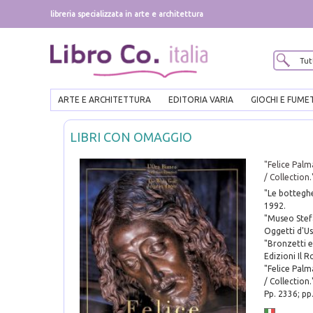
libreria specializzata in arte e architettura
ARTE E ARCHITETTURA
EDITORIA VARIA
GIOCHI E FUME
LIBRI CON OMAGGIO
"Felice Palm
/ Collectio
"Le botteghe
1992.
"Museo Stefa
Oggetti d'Us
"Bronzetti e 
Edizioni Il R
"Felice Palm
/ Collection.
Pp. 2336; pp