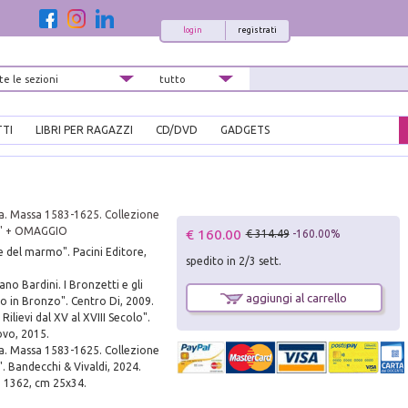
login
registrati
TTI
LIBRI PER RAGAZZI
CD/DVD
GADGETS
a. Massa 1583-1625. Collezione
n." + OMAGGIO
€ 160.00
€ 314.49
-160.00%
 del marmo". Pacini Editore,
spedito in 2/3 sett.
no Bardini. I Bronzetti e gli
aggiungi al carrello
o in Bronzo". Centro Di, 2009.
Rilievi dal XV al XVIII Secolo".
ovo, 2015.
a. Massa 1583-1625. Collezione
". Bandecchi & Vivaldi, 2024.
. 1362, cm 25x34.