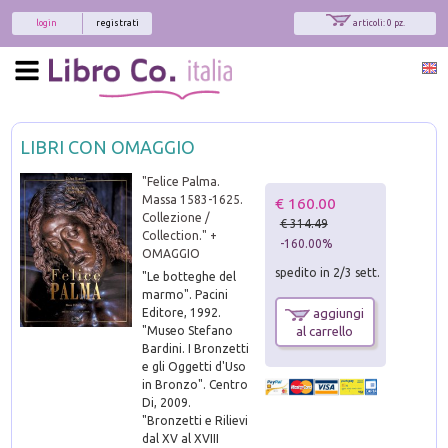
login
registrati
articoli: 0 pz.
LIBRI CON OMAGGIO
"Felice Palma.
Massa 1583-1625.
€ 160.00
Collezione /
€ 314.49
Collection." +
-160.00%
OMAGGIO
spedito in 2/3 sett.
"Le botteghe del
marmo". Pacini
Editore, 1992.
aggiungi
"Museo Stefano
al carrello
Bardini. I Bronzetti
e gli Oggetti d'Uso
in Bronzo". Centro
Di, 2009.
"Bronzetti e Rilievi
dal XV al XVIII