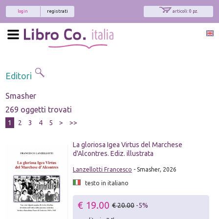
login
registrati
articoli: 0 pz.
Editori
Smasher
269 oggetti trovati
1
2
3
4
5
>
>>
La gloriosa Igea Virtus del Marchese
d'Alcontres. Ediz. illustrata
Lanzellotti Francesco
- Smasher, 2026
testo in italiano
€ 19.00
€ 20.00
-5%