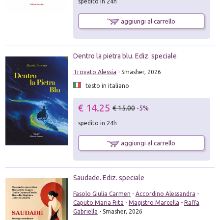
spedito in 24h
aggiungi al carrello
Dentro la pietra blu. Ediz. speciale
Trovato Alessia
- Smasher, 2026
testo in italiano
€ 14.25
€ 15.00
-5%
spedito in 24h
aggiungi al carrello
Saudade. Ediz. speciale
Fasolo Giulia Carmen
-
Accordino Alessandra
-
Caputo Maria Rita
-
Magistro Marcella
-
Raffa
Gabriella
- Smasher, 2026