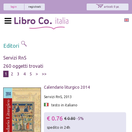
login
registrati
articoli: 0 pz.
Editori
Servizi RnS
260 oggetti trovati
1
2
3
4
5
>
>>
Calendario liturgico 2014
Servizi RnS, 2013
testo in italiano
€ 0.76
€ 0.80
-5%
spedito in 24h