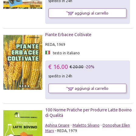
spedito in 24h
aggiungi al carrello
Piante Erbacee Coltivate
REDA, 1969
testo in italiano
€ 16.00
€ 20.00
-20%
spedito in 24h
aggiungi al carrello
100 Norme Pratiche per Produrre Latte Bovino
di Qualità
Aghina Cesare
-
Maletto Silvano
-
Donoghue Ellen
Mary
- REDA, 1979