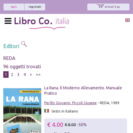
login
registrati
articoli: 0 pz.
Editori
REDA
96 oggetti trovati
1
2
3
4
>
>>
La Rana. Il Moderno Allevamento. Manuale
Pratico
Perillo Giovanni. Piccoli Giusepe
- REDA, 1989
testo in italiano
€ 4.00
€ 8.00
-50%