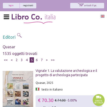
login
registrati
articoli: 0 pz.
Editori
Quasar
1535 oggetti trovati
<<
<
2
3
4
5
6
7
>
>>
Vignale 1. La valutazione archeologica e il
progetto di archeologia partecipata
Quasar, 2025
testo in italiano
€ 70.30
€ 74.00
-5.00%