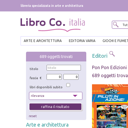
libreria specializzata in arte e architettura
ARTE E ARCHITETTURA
EDITORIA VARIA
GIOCHI E FUME
Editori
689
oggetti trovati
Pon Pon Edizioni
titolo
689 oggetti trova
fascia €
libri disponibili subito
reset
Arte e architettura