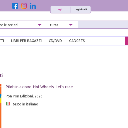
login
registrati
TTI
LIBRI PER RAGAZZI
CD/DVD
GADGETS
ti
Piloti in azione. Hot Wheels. Let's race
Pon Pon Edizioni, 2026
testo in italiano