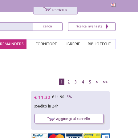
articoli: 0 pz.
REMAINDERS
FORNITORE
LIBRERIE
BIBLIOTECHE
1
2
3
4
5
>
>>
€ 11.30
€ 11.90
-5%
spedito in 24h
aggiungi al carrello