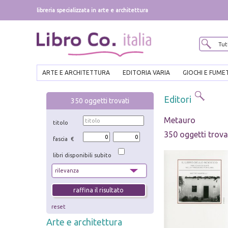
libreria specializzata in arte e architettura
ARTE E ARCHITETTURA
EDITORIA VARIA
GIOCHI E FUME
Editori
350
oggetti trovati
Metauro
titolo
350 oggetti trova
fascia €
libri disponibili subito
reset
Arte e architettura