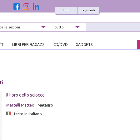
login
registrati
TTI
LIBRI PER RAGAZZI
CD/DVD
GADGETS
ti
Il libro dello sciocco
Martelli Matteo
- Metauro
testo in italiano