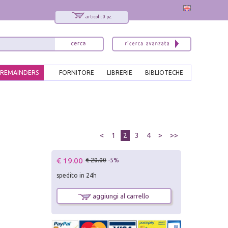
articoli: 0 pz.
REMAINDERS
FORNITORE
LIBRERIE
BIBLIOTECHE
<
1
2
3
4
>
>>
€ 19.00
€ 20.00
-5%
spedito in 24h
aggiungi al carrello