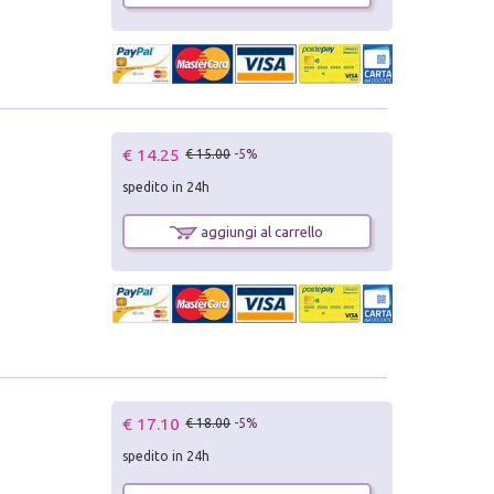
€ 14.25
€ 15.00
-5%
spedito in 24h
aggiungi al carrello
€ 17.10
€ 18.00
-5%
spedito in 24h