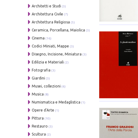
Architetti e Studi
(3)
Architettura Civile
(7)
Architettura Religiosa
(5)
Ceramica, Porcellana, Maiolica
(3)
Cinema
(16)
Codici Miniati, Mappe
(3)
Disegno, Incisione, Miniatura
(3)
Edilizia e Materiali
(2)
Fotografia
(3)
Giardini
(3)
Musei, collezioni
(6)
Musica
(8)
Numismatica e Medaglistica
(1)
Opere d'Arte
(1)
Pittura
(10)
Restauro
(3)
Scultura
(2)