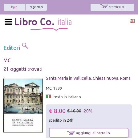
login
registrati
articoli: 0 pz.
Editori
MC
21 oggetti trovati
Santa Maria in Vallicella. Chiesa nuova. Roma
MC, 1990
testo in italiano
€ 8.00
€ 10.00
-20%
spedito in 24h
aggiungi al carrello