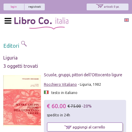
login
registrati
articoli: 0 pz.
Editori
Liguria
3 oggetti trovati
Scuole, gruppi, pittori dell'Ottocento ligure
Rocchiero Vitaliano
- Liguria, 1982
testo in italiano
€ 60.00
€ 75.00
-20%
spedito in 24h
aggiungi al carrello