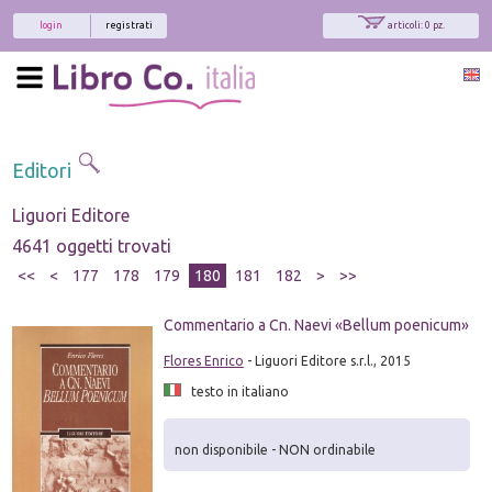
login
registrati
articoli: 0 pz.
Editori
Liguori Editore
4641 oggetti trovati
<<
<
177
178
179
180
181
182
>
>>
Commentario a Cn. Naevi «Bellum poenicum»
Flores Enrico
- Liguori Editore s.r.l., 2015
testo in italiano
non disponibile - NON ordinabile